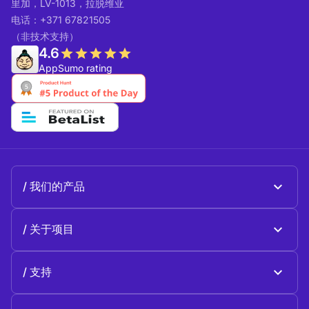
里加，LV-1013，拉脱维亚
电话：+371 67821505
（非技术支持）
4.6
AppSumo rating
我们的产品
Beeble Mail
关于项目
Beeble Drive
关于 Beeble
支持
使命
一般性问题
历史