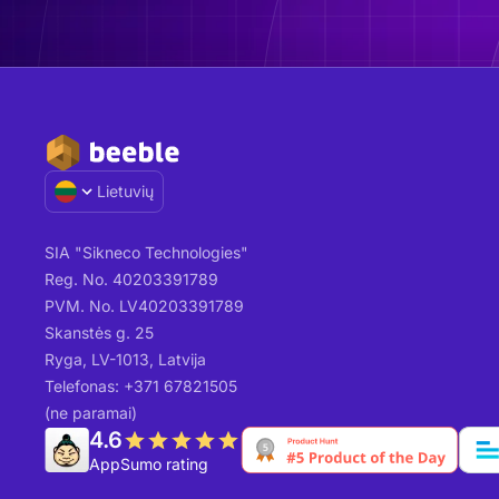
Lietuvių
SIA "Sikneco Technologies"
Reg. No. 40203391789
PVM. No. LV40203391789
Skanstės g. 25
Ryga, LV-1013, Latvija
Telefonas: +371 67821505
(ne paramai)
4.6
AppSumo rating