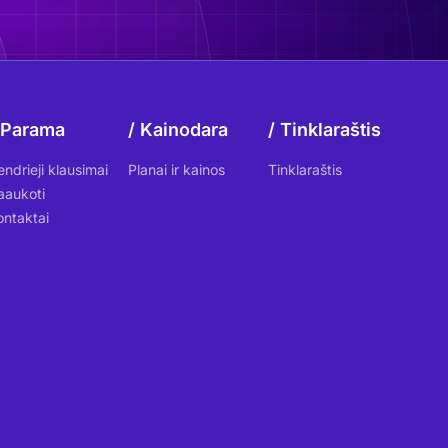
Parama
Kainodara
Tinklaraštis
endrieji klausimai
Planai ir kainos
Tinklaraštis
aaukoti
ontaktai