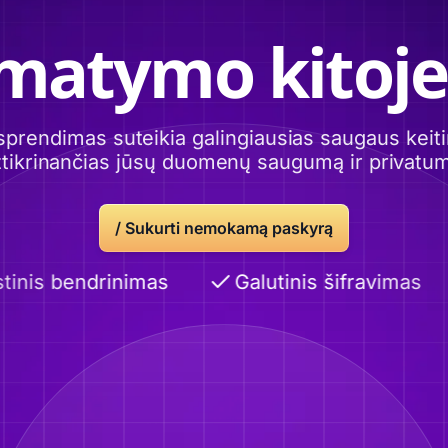
imatymo kitoje
sprendimas suteikia galingiausias saugaus ke
tikrinančias jūsų duomenų saugumą ir privatu
/ Sukurti nemokamą paskyrą
inis bendrinimas
Galutinis šifravimas