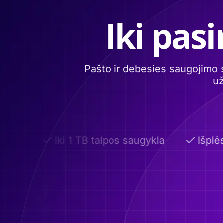
Iki pas
Pašto ir debesies saugojimo 
už
nai
Iki 1 TB talpos saugykla
Išplėst