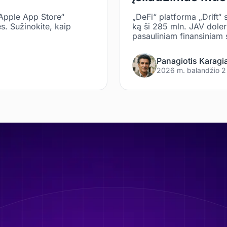
Apple App Store“
„DeFi“ platforma „Drift“ 
s. Sužinokite, kaip
ką ši 285 mln. JAV doleri
pasauliniam finansiniam
Panagiotis Karagi
2026 m. balandžio 2