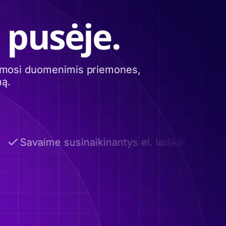
 pusėje.
itimosi duomenimis priemones,
mą.
Savaime susinaikinantys el. laiškai
Pas