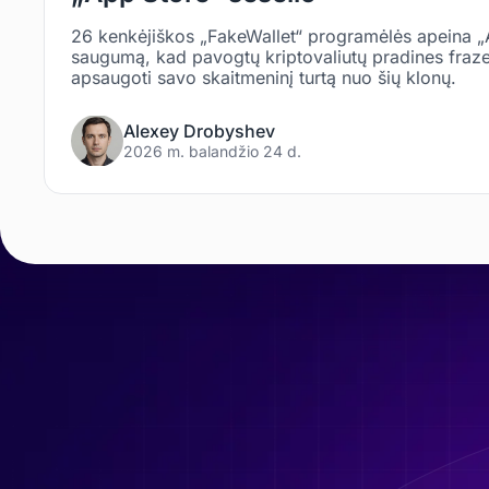
26 kenkėjiškos „FakeWallet“ programėlės apeina „
saugumą, kad pavogtų kriptovaliutų pradines fraze
apsaugoti savo skaitmeninį turtą nuo šių klonų.
Alexey Drobyshev
2026 m. balandžio 24 d.