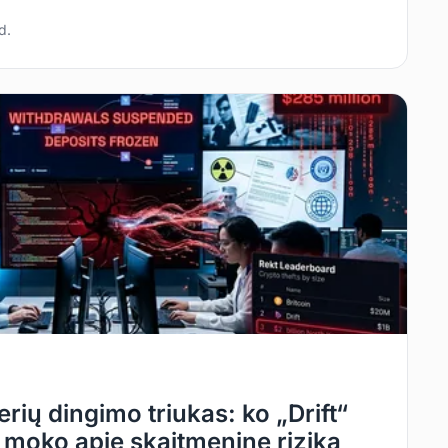
d.
erių dingimo triukas: ko „Drift“
 moko apie skaitmeninę riziką