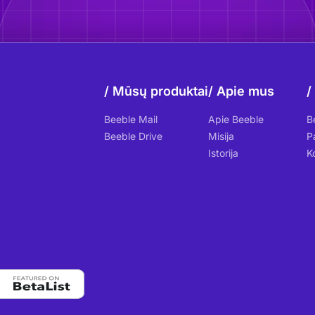
Mūsų produktai
Apie mus
Beeble Mail
Apie Beeble
B
Beeble Drive
Misija
P
Istorija
K