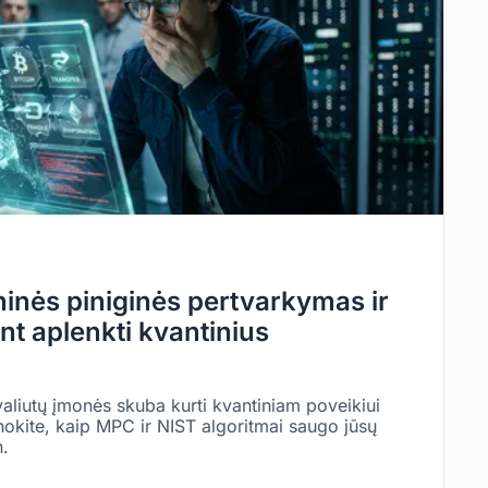
ninės piniginės pertvarkymas ir
nt aplenkti kvantinius
valiutų įmonės skuba kurti kvantiniam poveikiui
inokite, kaip MPC ir NIST algoritmai saugo jūsų
n.