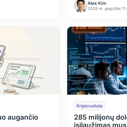
Alex Kim
2026 m. gegužės 11 
Kriptovaliuta
uo augančio
285 milijonų dol
įsilaužimas mus