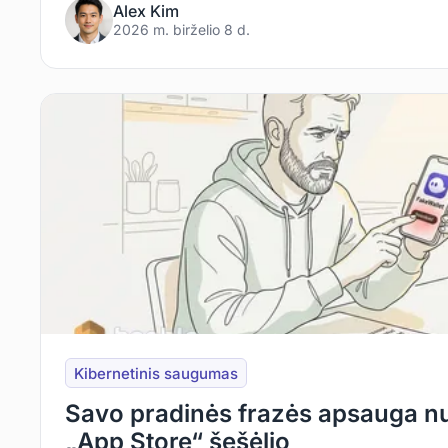
Alex Kim
2026 m. birželio 8 d.
Kibernetinis saugumas
Savo pradinės frazės apsauga n
„App Store“ šešėlio