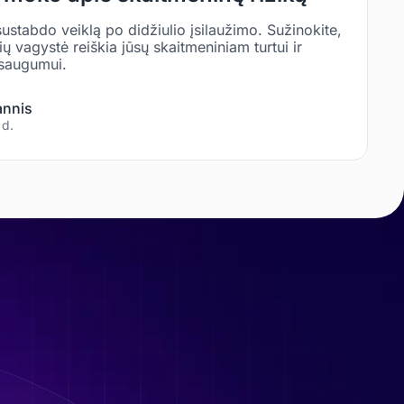
sustabdo veiklą po didžiulio įsilaužimo. Sužinokite,
ų vagystė reiškia jūsų skaitmeniniam turtui ir
 saugumui.
annis
 d.