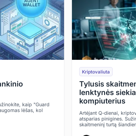
Kriptovaliuta
ankinio
Tylusis skaitme
lenktynės siekia
kompiuterius
užinokite, kaip "Guard
augomas lėšas, kol
Artėjant Q-dienai, kripto
atsparias pinigines. Suž
skaitmeninį turtą šiandie