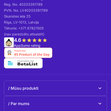
Reg. No. 40203391789
PVN. No. LV40203391789
Skanstes iela 25
Rīga, LV-1013, Latvija
Tālrunis: +371 67821505
(nav paredzēts atbalstīt)
4.6
AppSumo rating
Mūsu produkti
Beeble Mail
Par mums
Beeble Drive