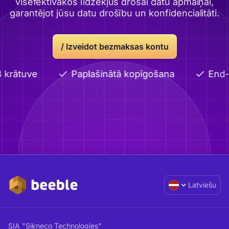
visefektīvākos līdzekļus drošai datu apmaiņai,
garantējot jūsu datu drošību un konfidencialitāti.
/
Izveidot bezmaksas kontu
 krātuve
Paplašinātā kopīgošana
End-
Latviešu
SIA "Sikneco Technologies"