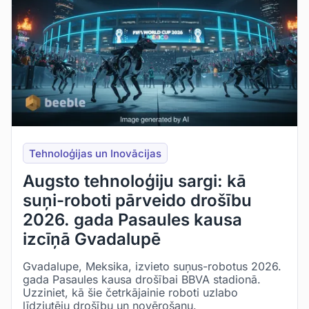
Tehnoloģijas un Inovācijas
Augsto tehnoloģiju sargi: kā
suņi-roboti pārveido drošību
2026. gada Pasaules kausa
izcīņā Gvadalupē
Gvadalupe, Meksika, izvieto suņus-robotus 2026.
gada Pasaules kausa drošībai BBVA stadionā.
Uzziniet, kā šie četrkājainie roboti uzlabo
līdzjutēju drošību un novērošanu.