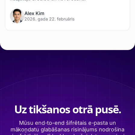
Alex Kim
2026. gada 22. februāris
Uz tikšanos otrā pusē.
Mūsu end-to-end šifrētais e-pasta un
mākoņdatu glabāšanas risinājums nodrošina