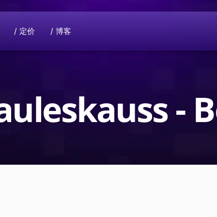
/ 定价
/ 博客
支持我们
使命
领域。
有意捐款？请联系我们进行捐助。
共同提升隐私行业。您的数据只属于您自
auleskauss - 
法到面向社会的全球项
Beeble D
使用加密