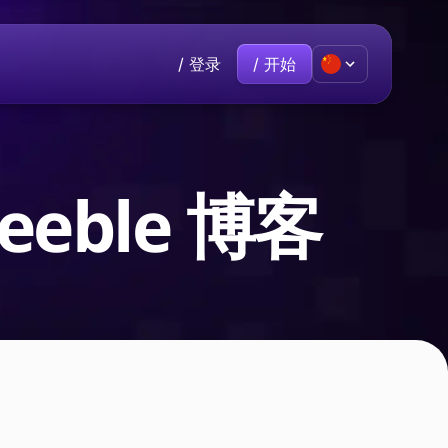
/ 登录
/ 开始
Premium
热门
联系方式
加入我们
己。
有话要说？欢迎直接与我们联系。
Beeble 博客
€9.60
/月
rive
云存储保护您的所有文件。