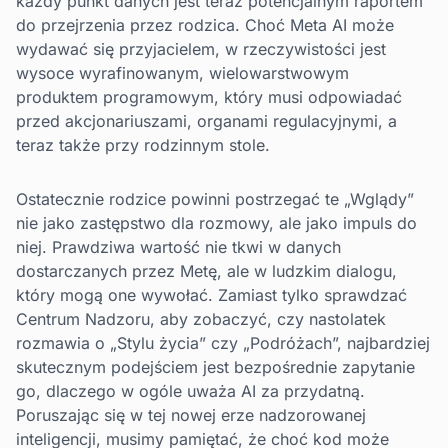
każdy punkt danych jest teraz potencjalnym raportem
do przejrzenia przez rodzica. Choć Meta AI może
wydawać się przyjacielem, w rzeczywistości jest
wysoce wyrafinowanym, wielowarstwowym
produktem programowym, który musi odpowiadać
przed akcjonariuszami, organami regulacyjnymi, a
teraz także przy rodzinnym stole.
Ostatecznie rodzice powinni postrzegać te „Wglądy”
nie jako zastępstwo dla rozmowy, ale jako impuls do
niej. Prawdziwa wartość nie tkwi w danych
dostarczanych przez Metę, ale w ludzkim dialogu,
który mogą one wywołać. Zamiast tylko sprawdzać
Centrum Nadzoru, aby zobaczyć, czy nastolatek
rozmawia o „Stylu życia” czy „Podróżach”, najbardziej
skutecznym podejściem jest bezpośrednie zapytanie
go, dlaczego w ogóle uważa AI za przydatną.
Poruszając się w tej nowej erze nadzorowanej
inteligencji, musimy pamiętać, że choć kod może