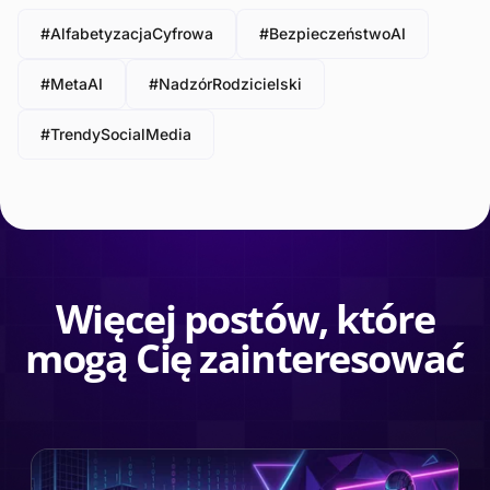
#AlfabetyzacjaCyfrowa
#BezpieczeństwoAI
#MetaAI
#NadzórRodzicielski
#TrendySocialMedia
Więcej postów, które
mogą Cię zainteresować