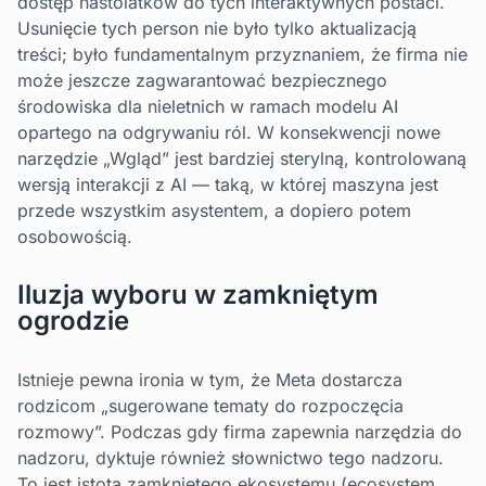
dostęp nastolatków do tych interaktywnych postaci.
Usunięcie tych person nie było tylko aktualizacją
treści; było fundamentalnym przyznaniem, że firma nie
może jeszcze zagwarantować bezpiecznego
środowiska dla nieletnich w ramach modelu AI
opartego na odgrywaniu ról. W konsekwencji nowe
narzędzie „Wgląd” jest bardziej sterylną, kontrolowaną
wersją interakcji z AI — taką, w której maszyna jest
przede wszystkim asystentem, a dopiero potem
osobowością.
Iluzja wyboru w zamkniętym
ogrodzie
Istnieje pewna ironia w tym, że Meta dostarcza
rodzicom „sugerowane tematy do rozpoczęcia
rozmowy”. Podczas gdy firma zapewnia narzędzia do
nadzoru, dyktuje również słownictwo tego nadzoru.
To jest istota zamkniętego ekosystemu (ecosystem