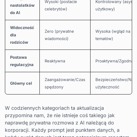
Wysoki (postacie
Kontrolowany (asyste
nastolatków
celebrytów)
użytkowy)
do AI
Widoczność
Zero (prywatne
Wysoka (wgląd na po
dla
wiadomości)
tematów)
rodziców
Postawa
Reaktywna
Proaktywna/Zgodna
regulacyjna
Zaangażowanie/Czas
Bezpieczeństwo/Nad
Główny cel
spędzony
użyteczność
W codziennych kategoriach ta aktualizacja
przypomina nam, że nie istnieje coś takiego jak
naprawdę prywatna rozmowa z AI należącą do
korporacji. Każdy prompt jest punktem danych, a