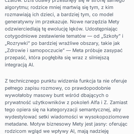
czatów. Dziś obawy przesunęły się w stronę samego
algorytmu; rodzice mniej martwią się tym, z kim
rozmawiają ich dzieci, a bardziej tym, co model
generatywny im przekazuje. Nowe narzędzia Mety
odzwierciedlają tę ewolucję lęków. Udostępniając
cotygodniowe zestawienie tematów — od „Szkoły” i
„Rozrywki” po bardziej wrażliwe obszary, takie jak
„Zdrowie i samopoczucie” — Meta próbuje zasypać
przepaść, która pogłębiła się wraz z silniejszą
integracją AI.
Z technicznego punktu widzenia funkcja ta nie oferuje
pełnego zapisu rozmowy, co prawdopodobnie
wywołałoby masowy bunt wśród dbających o
prywatność użytkowników z pokoleń Alfa i Z. Zamiast
tego opiera się na kategoryzacji semantycznej, aby
wydestylować setki wiadomości w wysokopoziomowe
metadane. Motyw biznesowy Mety jest jasny: oferując
rodzicom wgląd we wpływy AI, mają nadzieję