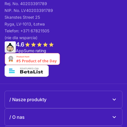
Rej. No. 40203391789
NIP. No. LV40203391789
Skanstes Street 25
Ryga, LV-1013, Łotwa
Telefon: +371 67821505
(nie dla wsparcia)
4.6
AppSumo rating
Nasze produkty
Beeble Mail
O nas
Beeble Drive