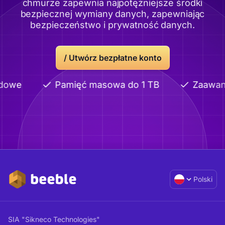
chmurze zapewnia najpotężniejsze środki
bezpiecznej wymiany danych, zapewniając
bezpieczeństwo i prywatność danych.
/
Utwórz bezpłatne konto
dowe
Pamięć masowa do 1 TB
Zaawans
Polski
SIA "Sikneco Technologies"