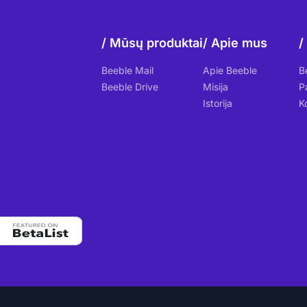
Mūsų produktai
Apie mus
Beeble Mail
Apie Beeble
B
Beeble Drive
Misija
P
Istorija
K