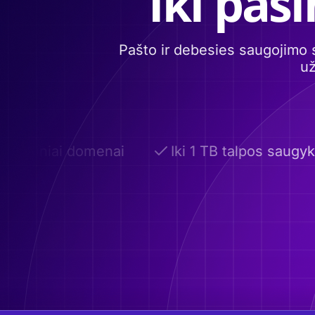
Iki pas
Pašto ir debesies saugojimo 
už
inktiniai domenai
Iki 1 TB talpos saugykla