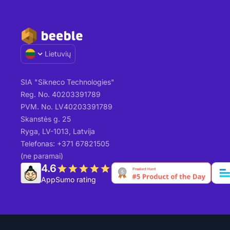
Lietuvių
SIA "Sikneco Technologies"
Reg. No. 40203391789
PVM. No. LV40203391789
Skanstės g. 25
Ryga, LV-1013, Latvija
Telefonas: +371 67821505
(ne paramai)
4.6
AppSumo rating