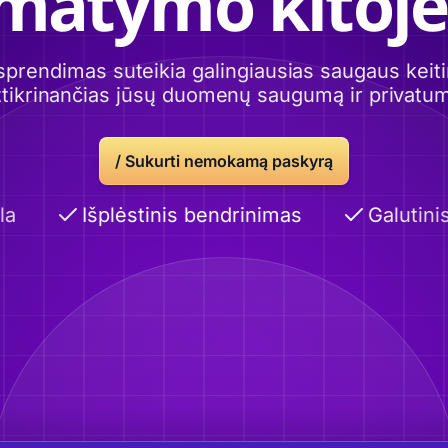
imatymo kitoje
sprendimas suteikia galingiausias saugaus ke
tikrinančias jūsų duomenų saugumą ir privatu
/
Sukurti nemokamą paskyrą
Išplėstinis bendrinimas
Galutinis 