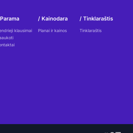
Parama
Kainodara
Tinklaraštis
endrieji klausimai
Planai ir kainos
Tinklaraštis
aaukoti
ontaktai