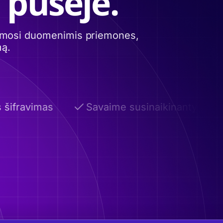
 pusėje.
itimosi duomenimis priemones,
mą.
šifravimas
Savaime susinaikinantys el. lai