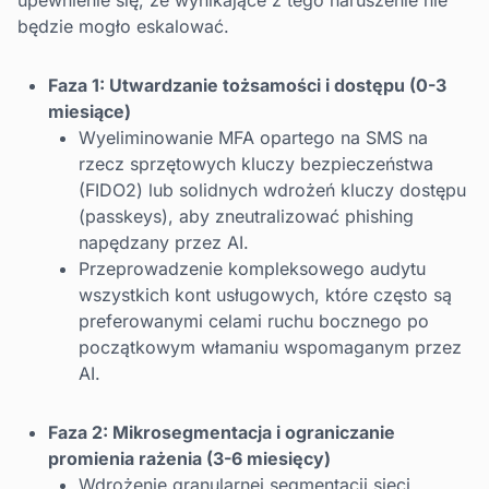
upewnienie się, że wynikające z tego naruszenie nie
będzie mogło eskalować.
Faza 1: Utwardzanie tożsamości i dostępu (0-3
miesiące)
Wyeliminowanie MFA opartego na SMS na
rzecz sprzętowych kluczy bezpieczeństwa
(FIDO2) lub solidnych wdrożeń kluczy dostępu
(passkeys), aby zneutralizować phishing
napędzany przez AI.
Przeprowadzenie kompleksowego audytu
wszystkich kont usługowych, które często są
preferowanymi celami ruchu bocznego po
początkowym włamaniu wspomaganym przez
AI.
Faza 2: Mikrosegmentacja i ograniczanie
promienia rażenia (3-6 miesięcy)
Wdrożenie granularnej segmentacji sieci.