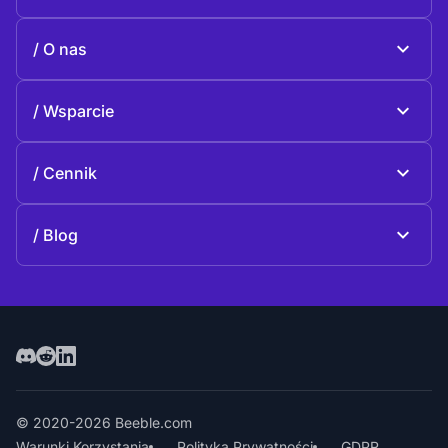
Beeble Mail
O nas
Beeble Drive
O Beeble
Wsparcie
Misja
Często zadawane pytania
Historia
Cennik
Dotacja
Plany i ceny
kontakt
Blog
Blog
© 2020-2026 Beeble.com
Warunki Korzystania
Polityka Prywatności
GDPR