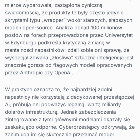
mierze wyparowała, zastąpiona cyniczną
świadomością, że produkty te były często jedynie
skryptami typu „wrapper” wokół starszych, słabszych
modeli open-source. Analiza ponad 100 milionów
postów na forach przeprowadzona przez Uniwersytet
w Edynburgu podkreśla krytyczną zmianę w
mentalności napastników: zdali sobie oni sprawę, że
wyspecjalizowana „złośliwa” sztuczna inteligencja jest
znacznie gorsza od flagowych modeli opracowanych
przez Anthropic czy OpenAI.
W praktyce oznacza to, że najbardziej zdolni
napastnicy nie korzystają z dedykowanej przestępczej
AI; próbują oni podważyć legalną, wartą miliardy
dolarów infrastrukturę. Jednak zabezpieczenia
zintegrowane z tymi głównymi modelami okazały się
zaskakująco odporne. Cyberprzestępcy odkrywają, że
zanim uda im się skutecznie przełamać model