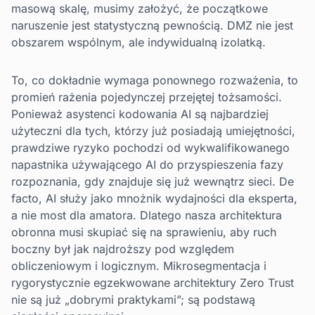
masową skalę, musimy założyć, że początkowe
naruszenie jest statystyczną pewnością. DMZ nie jest
obszarem wspólnym, ale indywidualną izolatką.
To, co dokładnie wymaga ponownego rozważenia, to
promień rażenia pojedynczej przejętej tożsamości.
Ponieważ asystenci kodowania AI są najbardziej
użyteczni dla tych, którzy już posiadają umiejętności,
prawdziwe ryzyko pochodzi od wykwalifikowanego
napastnika używającego AI do przyspieszenia fazy
rozpoznania, gdy znajduje się już wewnątrz sieci. De
facto, AI służy jako mnożnik wydajności dla eksperta,
a nie most dla amatora. Dlatego nasza architektura
obronna musi skupiać się na sprawieniu, aby ruch
boczny był jak najdroższy pod względem
obliczeniowym i logicznym. Mikrosegmentacja i
rygorystycznie egzekwowane architektury Zero Trust
nie są już „dobrymi praktykami”; są podstawą