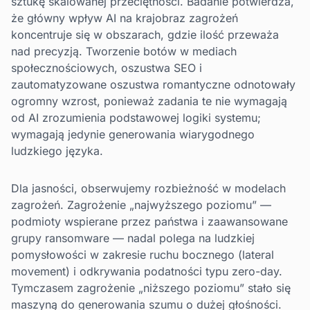
sztukę skalowanej przeciętności. Badanie potwierdza,
że główny wpływ AI na krajobraz zagrożeń
koncentruje się w obszarach, gdzie ilość przeważa
nad precyzją. Tworzenie botów w mediach
społecznościowych, oszustwa SEO i
zautomatyzowane oszustwa romantyczne odnotowały
ogromny wzrost, ponieważ zadania te nie wymagają
od AI zrozumienia podstawowej logiki systemu;
wymagają jedynie generowania wiarygodnego
ludzkiego języka.
Dla jasności, obserwujemy rozbieżność w modelach
zagrożeń. Zagrożenie „najwyższego poziomu” —
podmioty wspierane przez państwa i zaawansowane
grupy ransomware — nadal polega na ludzkiej
pomysłowości w zakresie ruchu bocznego (lateral
movement) i odkrywania podatności typu zero-day.
Tymczasem zagrożenie „niższego poziomu” stało się
maszyną do generowania szumu o dużej głośności.