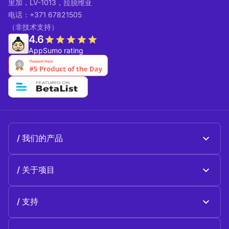
里加，LV-1013，拉脱维亚
电话：+371 67821505
（非技术支持）
4.6
AppSumo rating
我们的产品
Beeble Mail
关于项目
Beeble Drive
关于 Beeble
支持
使命
一般性问题
历史