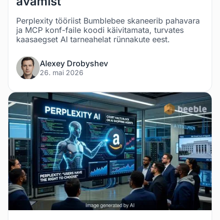
avamist
Perplexity tööriist Bumblebee skaneerib pahavara
ja MCP konf-faile koodi käivitamata, turvates
kaasaegset AI tarneahelat rünnakute eest.
Alexey Drobyshev
26. mai 2026