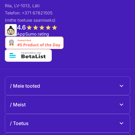
Riia, LV-1013, Läti
Telefon: +371 67821505
(mitte toetuse saamiseks)
4.6
AppSumo rating
Meie tooted
Beeble Mail
Meist
Beeble Drive
Beeble'i kohta
Toetus
Missioon