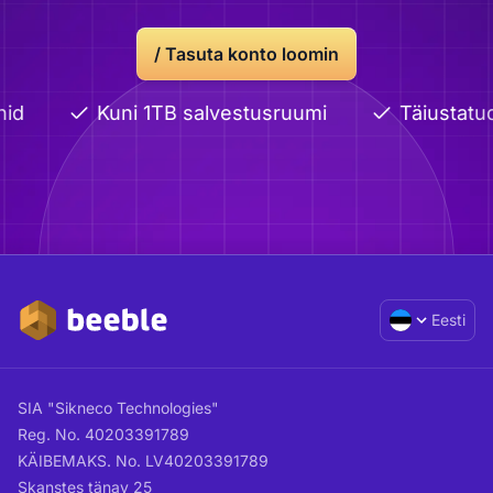
/ Tasuta konto loomin
id
Kuni 1TB salvestusruumi
Täiustatud
Eesti
SIA "Sikneco Technologies"
Reg. No. 40203391789
KÄIBEMAKS. No. LV40203391789
Skanstes tänav 25