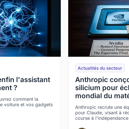
Actualités du secteur
fin l'assistant
Anthropic conço
ent ?
silicium pour é
mondial du maté
ouvrez comment la
re voiture et vos gadgets
Anthropic recrute une é
pour Claude, visant à rédu
course à l'indépendance m