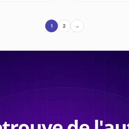
1
2
→
trouve de l'au