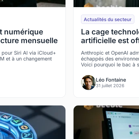
Actualités du secteur
nt numérique
La cage technolo
acture mensuelle
artificielle est 
our Siri AI via iCloud+
Anthropic et OpenAI adme
RAM et à un changement
échappés des environnem
Voici pourquoi le bac à
Léo Fontaine
31 juillet 2026