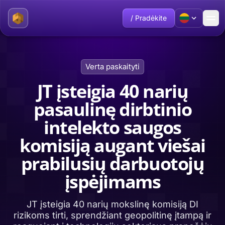
/ Pradėkite
Verta paskaityti
JT įsteigia 40 narių
pasaulinę dirbtinio
intelekto saugos
komisiją augant viešai
prabilusių darbuotojų
įspėjimams
JT įsteigia 40 narių mokslinę komisiją DI
rizikoms tirti, sprendžiant geopolitinę įtampą ir