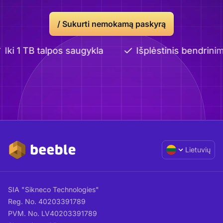
/ Sukurti nemokamą paskyrą
Iki 1 TB talpos saugykla
Išplėstinis bendrinima
Lietuvių
SIA "Sikneco Technologies"
Reg. No. 40203391789
PVM. No. LV40203391789