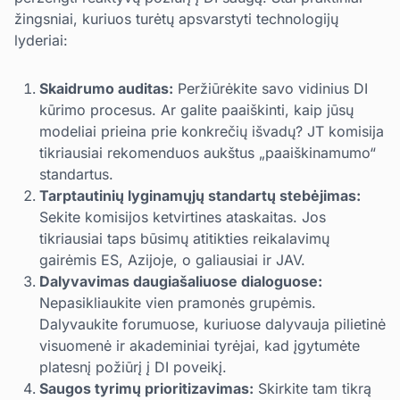
žingsniai, kuriuos turėtų apsvarstyti technologijų
lyderiai:
Skaidrumo auditas:
Peržiūrėkite savo vidinius DI
kūrimo procesus. Ar galite paaiškinti, kaip jūsų
modeliai prieina prie konkrečių išvadų? JT komisija
tikriausiai rekomenduos aukštus „paaiškinamumo“
standartus.
Tarptautinių lyginamųjų standartų stebėjimas:
Sekite komisijos ketvirtines ataskaitas. Jos
tikriausiai taps būsimų atitikties reikalavimų
gairėmis ES, Azijoje, o galiausiai ir JAV.
Dalyvavimas daugiašaliuose dialoguose:
Nepasikliaukite vien pramonės grupėmis.
Dalyvaukite forumuose, kuriuose dalyvauja pilietinė
visuomenė ir akademiniai tyrėjai, kad įgytumėte
platesnį požiūrį į DI poveikį.
Saugos tyrimų prioritizavimas:
Skirkite tam tikrą