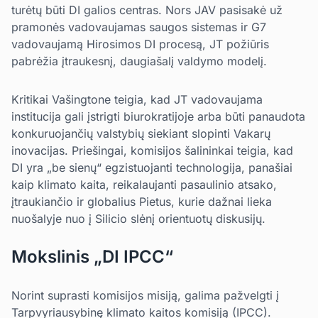
turėtų būti DI galios centras. Nors JAV pasisakė už
pramonės vadovaujamas saugos sistemas ir G7
vadovaujamą Hirosimos DI procesą, JT požiūris
pabrėžia įtraukesnį, daugiašalį valdymo modelį.
Kritikai Vašingtone teigia, kad JT vadovaujama
institucija gali įstrigti biurokratijoje arba būti panaudota
konkuruojančių valstybių siekiant slopinti Vakarų
inovacijas. Priešingai, komisijos šalininkai teigia, kad
DI yra „be sienų“ egzistuojanti technologija, panašiai
kaip klimato kaita, reikalaujanti pasaulinio atsako,
įtraukiančio ir globalius Pietus, kurie dažnai lieka
nuošalyje nuo į Silicio slėnį orientuotų diskusijų.
Mokslinis „DI IPCC“
Norint suprasti komisijos misiją, galima pažvelgti į
Tarpvyriausybinę klimato kaitos komisiją (IPCC).