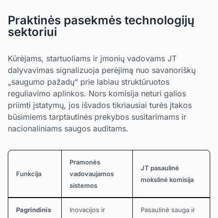
Praktinės pasekmės technologijų
sektoriui
Kūrėjams, startuoliams ir įmonių vadovams JT
dalyvavimas signalizuoja perėjimą nuo savanoriškų
„saugumo pažadų“ prie labiau struktūruotos
reguliavimo aplinkos. Nors komisija neturi galios
priimti įstatymų, jos išvados tikriausiai turės įtakos
būsimiems tarptautinės prekybos susitarimams ir
nacionaliniams saugos auditams.
Pramonės
JT pasaulinė
Funkcija
vadovaujamos
mokslinė komisija
sistemos
Pagrindinis
Inovacijos ir
Pasaulinė sauga ir