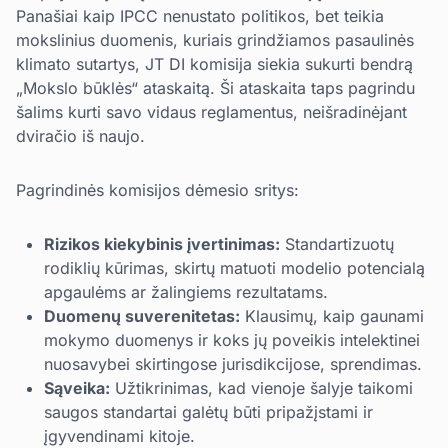
Panašiai kaip IPCC nenustato politikos, bet teikia
mokslinius duomenis, kuriais grindžiamos pasaulinės
klimato sutartys, JT DI komisija siekia sukurti bendrą
„Mokslo būklės“ ataskaitą. Ši ataskaita taps pagrindu
šalims kurti savo vidaus reglamentus, neišradinėjant
dviračio iš naujo.
Pagrindinės komisijos dėmesio sritys:
Rizikos kiekybinis įvertinimas:
Standartizuotų
rodiklių kūrimas, skirtų matuoti modelio potencialą
apgaulėms ar žalingiems rezultatams.
Duomenų suverenitetas:
Klausimų, kaip gaunami
mokymo duomenys ir koks jų poveikis intelektinei
nuosavybei skirtingose jurisdikcijose, sprendimas.
Sąveika:
Užtikrinimas, kad vienoje šalyje taikomi
saugos standartai galėtų būti pripažįstami ir
įgyvendinami kitoje.