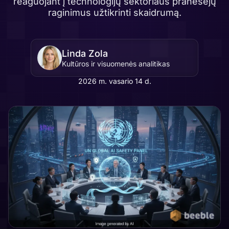
reaguojant į technologijų sektoriaus pranešėjų
raginimus užtikrinti skaidrumą.
Linda Zola
Kultūros ir visuomenės analitikas
2026 m. vasario 14 d.