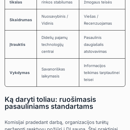
tikslas
rinkos stabilumas
žmogaus teisės
Nuosavybinis /
Viešas /
Skaidrumas
Vidinis
Recenzuojamas
Didelių pajamų
Pasaulinis
Įtrauktis
technologijų
daugiašalis
centrai
atstovavimas
Informacijos
Savanoriškas
Vykdymas
teikimas tarptautinei
laikymasis
teisei
Ką daryti toliau: ruošimasis
pasauliniams standartams
Komisijai pradedant darbą, organizacijos turėtų
peržengti reaktyvų požiūrį į DI saugą. Štai praktiniai