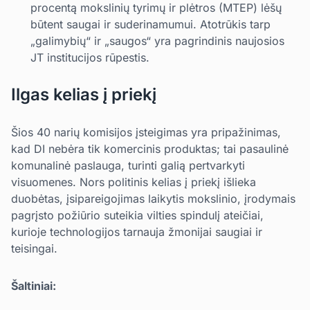
procentą mokslinių tyrimų ir plėtros (MTEP) lėšų
būtent saugai ir suderinamumui. Atotrūkis tarp
„galimybių“ ir „saugos“ yra pagrindinis naujosios
JT institucijos rūpestis.
Ilgas kelias į priekį
Šios 40 narių komisijos įsteigimas yra pripažinimas,
kad DI nebėra tik komercinis produktas; tai pasaulinė
komunalinė paslauga, turinti galią pertvarkyti
visuomenes. Nors politinis kelias į priekį išlieka
duobėtas, įsipareigojimas laikytis mokslinio, įrodymais
pagrįsto požiūrio suteikia vilties spindulį ateičiai,
kurioje technologijos tarnauja žmonijai saugiai ir
teisingai.
Šaltiniai: