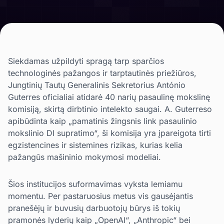
Siekdamas užpildyti spragą tarp sparčios
technologinės pažangos ir tarptautinės priežiūros,
Jungtinių Tautų Generalinis Sekretorius António
Guterres oficialiai atidarė 40 narių pasaulinę mokslinę
komisiją, skirtą dirbtinio intelekto saugai. A. Guterreso
apibūdinta kaip „pamatinis žingsnis link pasaulinio
mokslinio DI supratimo“, ši komisija yra įpareigota tirti
egzistencines ir sistemines rizikas, kurias kelia
pažangūs mašininio mokymosi modeliai.
Šios institucijos suformavimas vyksta lemiamu
momentu. Per pastaruosius metus vis gausėjantis
pranešėjų ir buvusių darbuotojų būrys iš tokių
pramonės lyderių kaip „OpenAI“, „Anthropic“ bei