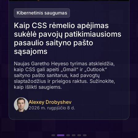
Kibernetinis saugumas
Kaip CSS rėmelio apėjimas
sukėlė pavojų patikimiausioms
pasaulio saityno pašto
sąsajoms
Naujas Garetho Heyeso tyrimas atskleidžia,
kaip CSS gali apeiti „Gmail“ ir „Outlook“
saityno pašto sanitarus, kad pavogtų
slaptažodžius ir prieigos raktus. Sužinokite,
kaip išlikti saugiems.
Alexey Drobyshev
2026 m. rugpjūčio 8 d.