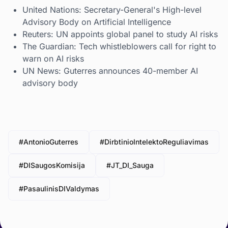
United Nations: Secretary-General's High-level
Advisory Body on Artificial Intelligence
Reuters: UN appoints global panel to study AI risks
The Guardian: Tech whistleblowers call for right to
warn on AI risks
UN News: Guterres announces 40-member AI
advisory body
#AntonioGuterres
#DirbtinioIntelektoReguliavimas
#DISaugosKomisija
#JT_DI_Sauga
#PasaulinisDIValdymas