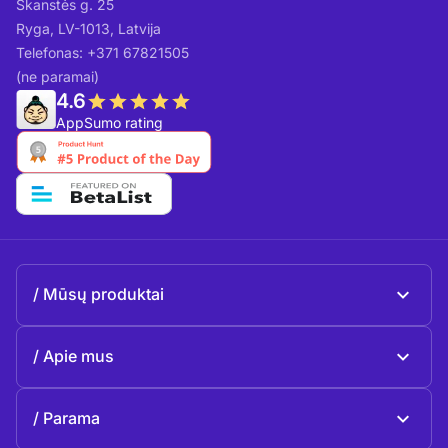
Skanstės g. 25
Ryga, LV-1013, Latvija
Telefonas: +371 67821505
(ne paramai)
4.6
AppSumo rating
Mūsų produktai
Beeble Mail
Apie mus
Beeble Drive
Apie Beeble
Parama
Misija