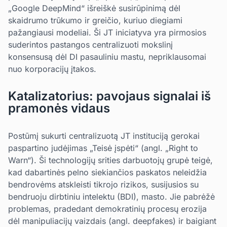
„Google DeepMind“ išreiškė susirūpinimą dėl
skaidrumo trūkumo ir greičio, kuriuo diegiami
pažangiausi modeliai. Ši JT iniciatyva yra pirmosios
suderintos pastangos centralizuoti mokslinį
konsensusą dėl DI pasauliniu mastu, nepriklausomai
nuo korporacijų įtakos.
Katalizatorius: pavojaus signalai iš
pramonės vidaus
Postūmį sukurti centralizuotą JT instituciją gerokai
paspartino judėjimas „Teisė įspėti“ (angl. „Right to
Warn“). Ši technologijų srities darbuotojų grupė teigė,
kad dabartinės pelno siekiančios paskatos neleidžia
bendrovėms atskleisti tikrojo rizikos, susijusios su
bendruoju dirbtiniu intelektu (BDI), masto. Jie pabrėžė
problemas, pradedant demokratinių procesų erozija
dėl manipuliacijų vaizdais (angl. deepfakes) ir baigiant