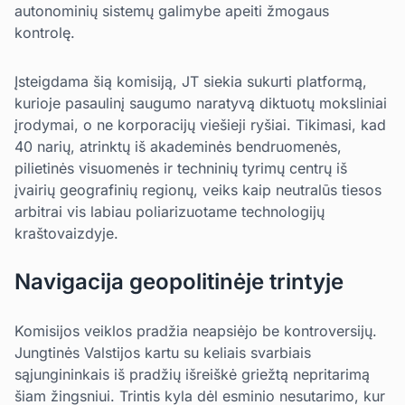
autonominių sistemų galimybe apeiti žmogaus
kontrolę.
Įsteigdama šią komisiją, JT siekia sukurti platformą,
kurioje pasaulinį saugumo naratyvą diktuotų moksliniai
įrodymai, o ne korporacijų viešieji ryšiai. Tikimasi, kad
40 narių, atrinktų iš akademinės bendruomenės,
pilietinės visuomenės ir techninių tyrimų centrų iš
įvairių geografinių regionų, veiks kaip neutralūs tiesos
arbitrai vis labiau poliarizuotame technologijų
kraštovaizdyje.
Navigacija geopolitinėje trintyje
Komisijos veiklos pradžia neapsiėjo be kontroversijų.
Jungtinės Valstijos kartu su keliais svarbiais
sąjungininkais iš pradžių išreiškė griežtą nepritarimą
šiam žingsniui. Trintis kyla dėl esminio nesutarimo, kur