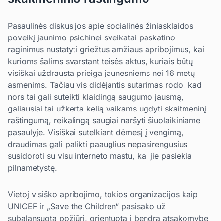
Pasaulinės diskusijos apie socialinės žiniasklaidos
poveikį jaunimo psichinei sveikatai paskatino
raginimus nustatyti griežtus amžiaus apribojimus, kai
kurioms šalims svarstant teisės aktus, kuriais būtų
visiškai uždrausta prieiga jaunesniems nei 16 metų
asmenims. Tačiau vis didėjantis sutarimas rodo, kad
nors tai gali suteikti klaidingą saugumo jausmą,
galiausiai tai užkerta kelią vaikams ugdyti skaitmeninį
raštingumą, reikalingą saugiai naršyti šiuolaikiniame
pasaulyje. Visiškai sutelkiant dėmesį į vengimą,
draudimas gali palikti paauglius nepasirengusius
susidoroti su visu interneto mastu, kai jie pasiekia
pilnametystę.
Vietoj visiško apribojimo, tokios organizacijos kaip
UNICEF ir „Save the Children“ pasisako už
subalansuotą požiūrį, orientuotą į bendrą atsakomybę