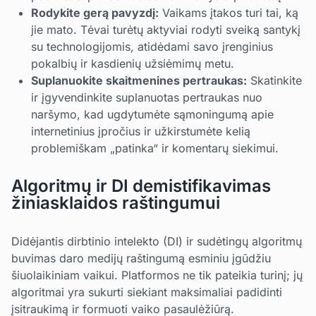
Rodykite gerą pavyzdį:
Vaikams įtakos turi tai, ką
jie mato. Tėvai turėtų aktyviai rodyti sveiką santykį
su technologijomis, atidėdami savo įrenginius
pokalbių ir kasdienių užsiėmimų metu.
Suplanuokite skaitmenines pertraukas:
Skatinkite
ir įgyvendinkite suplanuotas pertraukas nuo
naršymo, kad ugdytumėte sąmoningumą apie
internetinius įpročius ir užkirstumėte kelią
problemiškam „patinka“ ir komentarų siekimui.
Algoritmų ir DI demistifikavimas
žiniasklaidos raštingumui
Didėjantis dirbtinio intelekto (DI) ir sudėtingų algoritmų
buvimas daro medijų raštingumą esminiu įgūdžiu
šiuolaikiniam vaikui. Platformos ne tik pateikia turinį; jų
algoritmai yra sukurti siekiant maksimaliai padidinti
įsitraukimą ir formuoti vaiko pasaulėžiūrą.