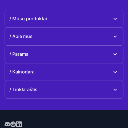
Mūsų produktai
Beeble Mail
Apie mus
Beeble Drive
Apie Beeble
Parama
Misija
Bendrieji klausimai
Istorija
Kainodara
Paaukoti
Planai ir kainos
Kontaktai
Tinklaraštis
Tinklaraštis