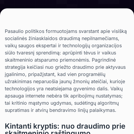
Pasaulio politikos formuotojams svarstant apie visišką
socialinės žiniasklaidos draudimą nepilnamečiams,
vaikų saugos ekspertai ir technologijų organizacijos
siūlo tvaresnį sprendimą: aprūpinti tėvus ir vaikus
skaitmeninio atsparumo priemonėmis. Pagrindinė
strategija keičiasi nuo griežto draudimo prie aktyvaus
įgalinimo, pripažįstant, kad vien programėlių
užrakinimas neparuošia jaunų žmonių ateičiai, kurioje
technologijos yra neatsiejama gyvenimo dalis. Vaikų
apsauga internete nebėra tik apribojimų nustatymas;
tai kritinio mąstymo ugdymas, sudėtingų algoritmų
supratimas ir atvirų bendravimo linijų palaikymas.
Kintanti kryptis: nuo draudimo prie
skaitmeninio raštingumo