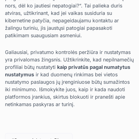
nors, dėl ko jautiesi nepatogiai?“. Tai palieka duris
atviras, užtikrinant, kad jei vaikas susiduria su
kibernetine patyčia, nepageidaujamu kontaktu ar
žalingu turiniu, jis jaustųsi patogiai papasakoti
patikimam suaugusiam asmeniui.
Galiausiai, privatumo kontrolės peržiūra ir nustatymas
yra privalomas žingsnis. Užtikrinkite, kad nepilnamečių
profiliai būtų nustatyti
kaip privatūs pagal numatytus
nustatymus
ir kad duomenų rinkimas bei vietos
nustatymo paslaugos jų įrenginiuose būtų sumažintos
iki minimumo. Išmokykite juos, kaip ir kada naudoti
platformos įrankius, skirtus blokuoti ir pranešti apie
netinkamas paskyras ar turinį.