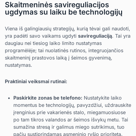
Skaitmeninės savireguliacijos
ugdymas su laiku be technologijų
Viena iš galingiausių strategijų, kurią tėvai gali naudoti,
yra padėti savo vaikams ugdyti
savireguliaciją
. Tai yra
daugiau nei tiesiog laiko limito nustatymas
programėlėje; tai nuolatinės rutinos, integruojančios
skaitmeninį prastovos laiką į šeimos gyvenimą,
nustatymas.
Praktiniai veiksmai rutinai:
Paskirkite zonas be telefono:
Nustatykite laiko
momentus be technologijų, pavyzdžiui, uždrauskite
įrenginius prie vakarienės stalo, miegamuosiuose
po tam tikros valandos ar šeimos išvykų metu. Tai
sumažina stresą ir galimus miego sutrikimus, tuo
pačiu sustiprindamas asmeninio ryšio prioritetą.