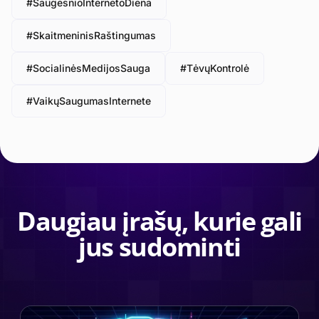
#SaugesnioInternetoDiena
#SkaitmeninisRaštingumas
#SocialinėsMedijosSauga
#TėvųKontrolė
#VaikųSaugumasInternete
Daugiau įrašų, kurie gali
jus sudominti