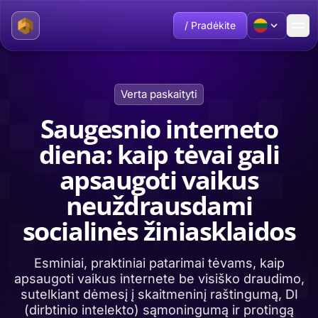
/ Pradėkite
Verta paskaityti
Saugesnio interneto
diena: kaip tėvai gali
apsaugoti vaikus
neuždrausdami
socialinės žiniasklaidos
Esminiai, praktiniai patarimai tėvams, kaip
apsaugoti vaikus internete be visiško draudimo,
sutelkiant dėmesį į skaitmeninį raštingumą, DI
(dirbtinio intelekto) sąmoningumą ir protingą