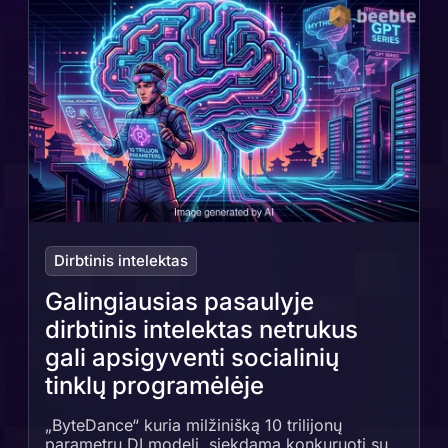
Dirbtinis intelektas
Galingiausias pasaulyje
dirbtinis intelektas netrukus
gali apsigyventi socialinių
tinklų programėlėje
„ByteDance“ kuria milžinišką 10 trilijonų
parametrų DI modelį, siekdama konkuruoti su