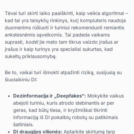
Tėvai turi skirti laiko paaiškinti, kaip veikia algoritmai –
kad tai yra taisyklių rinkinys, kurį kompiuteris naudoja
duomenims rūšiuoti ir turiniui rekomenduoti remiantis
ankstesnėmis sąveikomis. Tai padeda vaikams
suprasti,
kodėl
jie mato tam tikrus vaizdo įrašus ar
įrašus ir kaip turinys yra specialiai sukurtas, kad
sukeltų priklausomybę.
Be to, vaikai turi išmokti atpažinti riziką, susijusią su
šiuolaikiniu DI:
Dezinformacija ir „Deepfakes“:
Mokykite vaikus
abejoti turiniu, kuris atrodo stebinantis ar per
geras, kad būtų tiesa, ir kryžmiškai tikrinti
informaciją iš DI pokalbių robotų su patikimais
šaltiniais.
DI draugijos vilionės:
Aptarkite skirtumą tarp