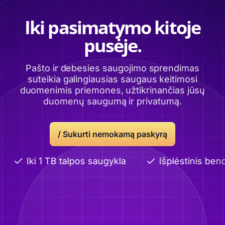
Iki pasimatymo kitoje
pusėje.
Pašto ir debesies saugojimo sprendimas
suteikia galingiausias saugaus keitimosi
duomenimis priemones, užtikrinančias jūsų
duomenų saugumą ir privatumą.
/
Sukurti nemokamą paskyrą
Iki 1 TB talpos saugykla
Išplėstinis bendri