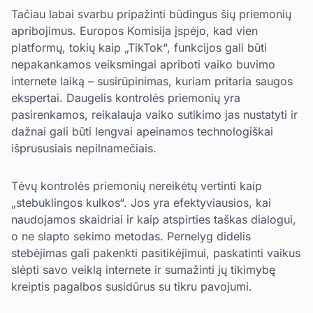
Tačiau labai svarbu pripažinti būdingus šių priemonių
apribojimus. Europos Komisija įspėjo, kad vien
platformų, tokių kaip „TikTok“, funkcijos gali būti
nepakankamos veiksmingai apriboti vaiko buvimo
internete laiką – susirūpinimas, kuriam pritaria saugos
ekspertai. Daugelis kontrolės priemonių yra
pasirenkamos, reikalauja vaiko sutikimo jas nustatyti ir
dažnai gali būti lengvai apeinamos technologiškai
išprususiais nepilnamečiais.
Tėvų kontrolės priemonių nereikėtų vertinti kaip
„stebuklingos kulkos“. Jos yra efektyviausios, kai
naudojamos skaidriai ir kaip atspirties taškas dialogui,
o ne slapto sekimo metodas. Pernelyg didelis
stebėjimas gali pakenkti pasitikėjimui, paskatinti vaikus
slėpti savo veiklą internete ir sumažinti jų tikimybę
kreiptis pagalbos susidūrus su tikru pavojumi.