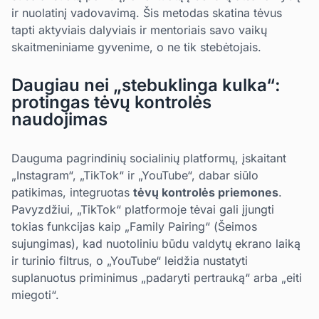
ir nuolatinį vadovavimą. Šis metodas skatina tėvus
tapti aktyviais dalyviais ir mentoriais savo vaikų
skaitmeniniame gyvenime, o ne tik stebėtojais.
Daugiau nei „stebuklinga kulka“:
protingas tėvų kontrolės
naudojimas
Dauguma pagrindinių socialinių platformų, įskaitant
„Instagram“, „TikTok“ ir „YouTube“, dabar siūlo
patikimas, integruotas
tėvų kontrolės priemones
.
Pavyzdžiui, „TikTok“ platformoje tėvai gali įjungti
tokias funkcijas kaip „Family Pairing“ (Šeimos
sujungimas), kad nuotoliniu būdu valdytų ekrano laiką
ir turinio filtrus, o „YouTube“ leidžia nustatyti
suplanuotus priminimus „padaryti pertrauką“ arba „eiti
miegoti“.