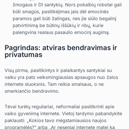
žmogaus ir DI santykių. Nors pokalbių robotai gali
būti smagūs, pasitikėjimas jais dėl emocinės
paramos gali būti žalingas, nes jie siūlo begalinį
patvirtinimą be būtinų iššūkių ir ribų, kurie
palengvina realaus pasaulio emocinį augimą.
Pagrindas: atviras bendravimas ir
privatumas
Visų pirma, pasitikintys ir palaikantys santykiai su
vaiku yra pats veiksmingiausias apsaugos nuo žalos
internete sluoksnis. Tam reikia smalsaus, o ne
smerkiančio bendravimo.
Tėvai turėtų reguliariai, neformaliai pasitikrinti apie
vaiko gyvenimą internete. Vietoj tardymo pabandykite
paklausti: „Kokios tavo mėgstamiausios naujos
programėlės?“ arba „Ar neseniai internete matei ką