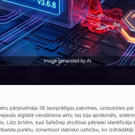
istru pārpludināja 36 ļaunprātīgas pakotnes, uzdodoties pa
nejaušs digitālā vandālisma akts; tas bija aprēķināts, sistēmi
ēs. Līdz brīdim, kad SafeDep drošības pētnieki identificēja 
 atbalsta punktu, izmantojot dabisko uzticību, ko izstrādātāj