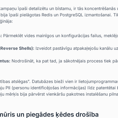
ampaņu īpaši detalizētu un bīstamu, ir tās koncentrēšanās u
 bija īpaši pielāgotas Redis un PostgreSQL izmantošanai. Tik
ģināja:
:
Pārmeklēt vides mainīgos un konfigurācijas failus, meklē
(Reverse Shells):
Izveidot pastāvīgu atpakaļejošu kanālu 
ntus:
Nodrošināt, ka pat tad, ja sākotnējais process tiek pā
tības atslēgas". Datubāzes bieži vien ir lietojumprogrammas
āju PII (personu identificējošas informācijas) līdz patentētai
u mērķis bija pārvērst vienkāršu pakotnes instalēšanu pil
mūris un piegādes ķēdes drošība