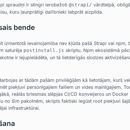
api spraudņi ir stingri ierobežoti
vārdtelpā, oblig
@strapi/
u, kuru ļaunprātīgi dalībnieki labprāt aizpilda.
usais bende
eit izmantotā ievainojamība nav kļūda pašā Strapi vai npm, 
ēm saturēja
skriptu. Npm ekosistēmā pēcin
postinstall.js
 pakotne ir lejupielādēta, un tā lietderīgās slodzes aktivizē
darbojas ar tādām pašām privilēģijām kā lietotājam, kurš vei
īmēt piekļuvi personīgajiem failiem un vides mainīgajiem. To
arīgākā, reālās briesmas slēpjas CI/CD konveijeros un Docker
no šīm pakotnēm, skripts faktiski iegūst root piekļuvi šajā 
jai infrastruktūrai.
ošana