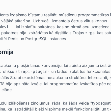
idents izgaismo bīstamu realitāti mūsdienu programmatūras
k to vājākā atkarība. Uzbrucēji izmantoja četrus viltus kontu
v1 —, lai izplatītu pakotnes, kas no pirmā acu uzmetiena 
 pakotnes bija izstrādātas kā digitālais Trojas zirgs, kas sat
itēt Redis un PostgreSQL instances.
omija
aukumu piešķiršanas konvenciju, lai apietu aizņemtu izstrād
prefiksu
un tādus izplatītus funkcionālo
strapi-plugin-
ficiālās Strapi ekosistēmas nosaukumu struktūru. Interesanti,
 Tā bija apzināta izvēle, lai programmatūra izskatītos pēc no
ielāde.
udu izlūkošanas ziņojumus, rāda, ka šāda veida "typosquatt
zina, ka izstrādātāji bieži vispirms meklē funkcionalitāti un 