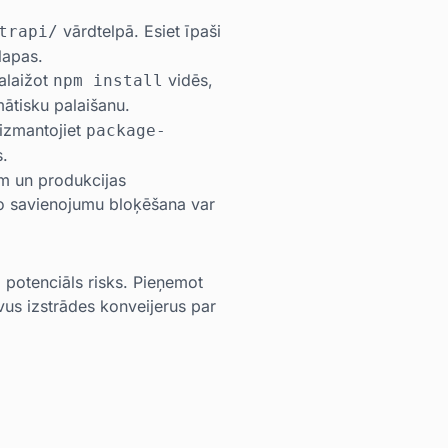
vārdtelpā. Esiet īpaši
trapi/
lapas.
palaižot
vidēs,
npm install
ātisku palaišanu.
izmantojiet
package-
s.
em un produkcijas
šo savienojumu bloķēšana var
potenciāls risks. Pieņemot
vus izstrādes konveijerus par