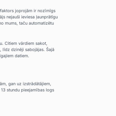
 faktors joprojām ir nozīmīgs
js nejauši ieviesa ļaunprātīgu
 no mums, taču automatizētu
lu. Citiem vārdiem sakot,
līdz dzinēji sabojājas. Šajā
rīgajiem datiem.
ām, gan uz izstrādātājiem,
 13 stundu pieejamības logs