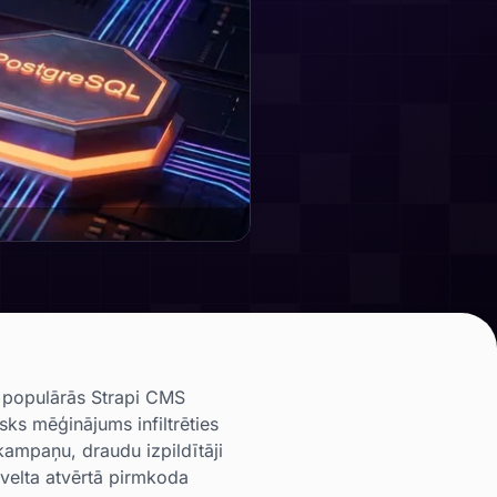
r populārās Strapi CMS
sks mēģinājums infiltrēties
kampaņu, draudu izpildītāji
i velta atvērtā pirmkoda