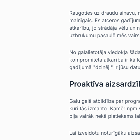
Raugoties uz draudu ainavu, mu
mainīgais. Es atceros gadījum
atkarību, jo strādāja vēlu un
uzbrukumu pasaulē mēs vairs 
No galalietotāja viedokļa šād
kompromitēta atkarība ir kā l
gadījumā "dzinēji" ir jūsu dat
Proaktīva aizsardzī
Galu galā atbildība par prog
kuri tās izmanto. Kamēr npm 
bija vairāk nekā pietiekams l
Lai izveidotu noturīgāku aizsa