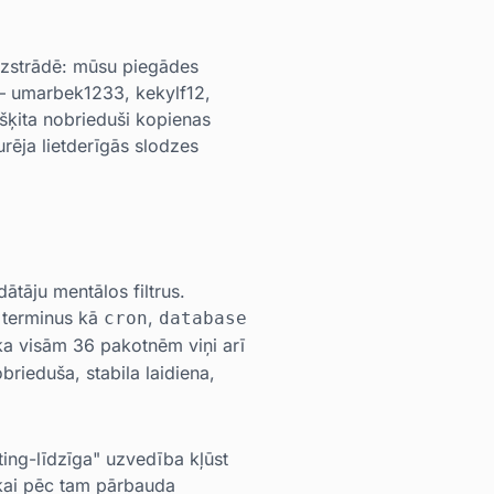
 izstrādē: mūsu piegādes
s — umarbek1233, kekylf12,
šķita nobrieduši kopienas
urēja lietderīgās slodzes
ātāju mentālos filtrus.
s terminus kā
,
cron
database
 ka visām 36 pakotnēm viņi arī
brieduša, stabila laidiena,
ing-līdzīga" uzvedība kļūst
tikai pēc tam pārbauda