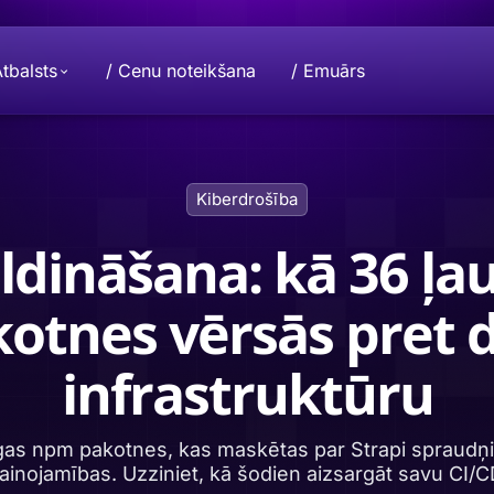
Atbalsts
/ Cenu noteikšana
/ Emuārs
Ziedot
Misija
Kiberdrošība
ti jūsu dati un
eble projektu.
Vai vēlaties veikt ziedojumu? Sazinieties
Kopīgi uzlabojam privātuma nozari. Jūs
lai sniegtu savu ieguldījumu.
tikai jums.
ldināšana: kā 36 ļa
otnes vērsās pret 
ku personiskai
Beeble D
am sabiedrībai.
d
Aizsargājie
mākoņkrāt
infrastruktūru
tīgas npm pakotnes, kas maskētas par Strapi spraudņ
inojamības. Uzziniet, kā šodien aizsargāt savu CI/