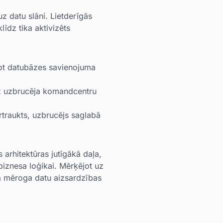
z datu slāni. Lietderīgās
līdz tika aktivizēts
jot datubāzes savienojuma
uz uzbrucēja komandcentru
rtraukts, uzbrucējs saglabā
 arhitektūras jutīgākā daļa,
 biznesa loģikai. Mērķējot uz
na mēroga datu aizsardzības