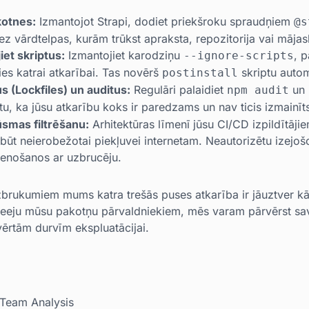
kotnes:
Izmantojot Strapi, dodiet priekšroku spraudņiem
@s
z vārdtelpas, kurām trūkst apraksta, repozitorija vai mājas
et skriptus:
Izmantojiet karodziņu
, 
--ignore-scripts
ties katrai atkarībai. Tas novērš
skriptu autom
postinstall
us (Lockfiles) un auditus:
Regulāri palaidiet
un 
npm audit
ētu, ka jūsu atkarību koks ir paredzams un nav ticis izmainīt
lūsmas filtrēšanu:
Arhitektūras līmenī jūsu CI/CD izpildītāji
būt neierobežotai piekļuvei internetam. Neautorizētu izejo
ienošanos ar uzbrucēju.
rukumiem mums katra trešās puses atkarība ir jāuztver kā 
 pieeju mūsu pakotņu pārvaldniekiem, mēs varam pārvērst sa
vērtām durvīm ekspluatācijai.
Team Analysis