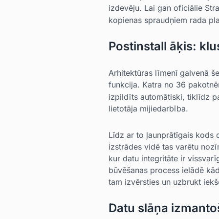
izdevēju. Lai gan oficiālie Str
kopienas spraudņiem rada plais
Postinstall āķis: kl
Arhitektūras līmenī galvenā š
funkcija. Katra no 36 pakotn
izpildīts automātiski, tiklīdz
lietotāja mijiedarbība.
Līdz ar to ļaunprātīgais kods 
izstrādes vidē tas varētu noz
kur datu integritāte ir vissv
būvēšanas process ielādē kādu 
tam izvērsties un uzbrukt iekšē
Datu slāņa izmant