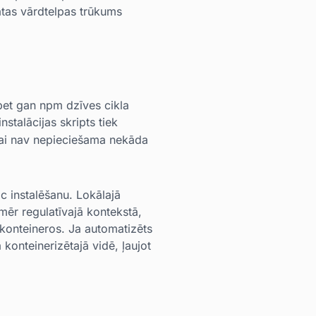
ātas vārdtelpas trūkums
bet gan npm dzīves cikla
stalācijas skripts tiek
šanai nav nepieciešama nekāda
c instalēšanu. Lokālajā
mēr regulatīvajā kontekstā,
 konteineros. Ja automatizēts
konteinerizētajā vidē, ļaujot