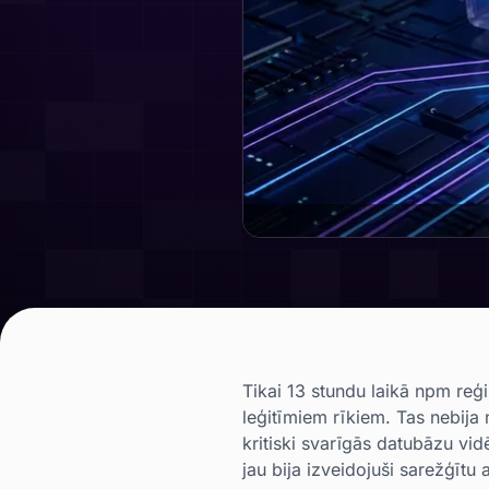
Tikai 13 stundu laikā npm reģ
leģitīmiem rīkiem. Tas nebija 
kritiski svarīgās datubāzu vid
jau bija izveidojuši sarežģītu