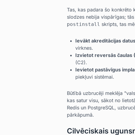
Tas, kas padara šo konkrēto k
slodzes nebija vispārīgas; tās
skripts, tas mē
postinstall
Ievākt akreditācijas datus
virknes.
Izvietot reversās čaulas 
(C2).
Ievietot pastāvīgus impla
piekļuvi sistēmai.
Būtībā uzbrucēji meklēja "vals
kas satur visu, sākot no lietot
Redis un PostgreSQL, uzbrucēj
pārkāpumā.
Cilvēciskais uguns