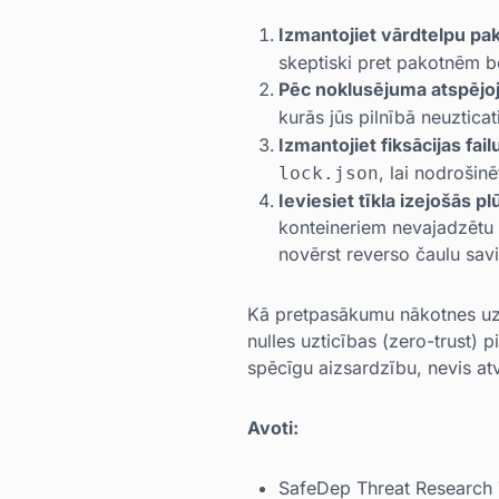
Izmantojiet vārdtelpu pa
skeptiski pret pakotnēm be
Pēc noklusējuma atspējoji
kurās jūs pilnībā neuztica
Izmantojiet fiksācijas fail
, lai nodrošin
lock.json
Ieviesiet tīkla izejošās p
konteineriem nevajadzētu 
novērst reverso čaulu sav
Kā pretpasākumu nākotnes uzb
nulles uzticības (zero-trust)
spēcīgu aizsardzību, nevis at
Avoti:
SafeDep Threat Research 