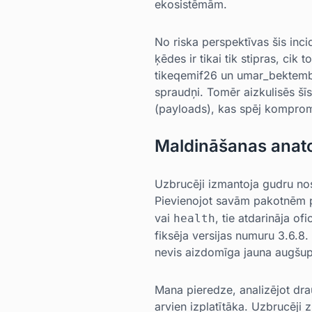
ekosistēmām.
No riska perspektīvas šis inc
ķēdes ir tikai tik stipras, ci
tikeqemif26 un umar_bektembie
spraudņi. Tomēr aizkulisēs šīs
(payloads), kas spēj komprom
Maldināšanas anat
Uzbrucēji izmantoja gudru nos
Pievienojot savām pakotnēm 
vai
, tie atdarināja o
health
fiksēja versijas numuru 3.6.8.
nevis aizdomīga jauna augšup
Mana pieredze, analizējot dra
arvien izplatītāka. Uzbrucēji 