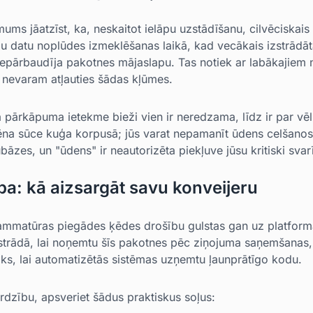
ms jāatzīst, ka, neskaitot ielāpu uzstādīšanu, cilvēciskais
u datu noplūdes izmeklēšanas laikā, kad vecākais izstrādātā
 nepārbaudīja pakotnes mājaslapu. Tas notiek ar labākajiem
nevaram atļauties šādas kļūmes.
a pārkāpuma ietekme bieži vien ir neredzama, līdz ir par vē
ēna sūce kuģa korpusā; jūs varat nepamanīt ūdens celšanos, 
ubāzes, un "ūdens" ir neautorizēta piekļuve jūsu kritiski sva
ba: kā aizsargāt savu konveijeru
rammatūras piegādes ķēdes drošību gulstas gan uz platform
strādā, lai noņemtu šīs pakotnes pēc ziņojuma saņemšanas,
aiks, lai automatizētās sistēmas uzņemtu ļaunprātīgo kodu.
rdzību, apsveriet šādus praktiskus soļus: