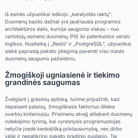
Iš esmės užpuolikai ieškojo „karalystės raktų“.
Duomenų bazės dažnai yra jautriausia programos
architektūros dalis, kurioje saugoma viskas – nuo
vartotojų asmens duomenų (PII) iki patentuotos verslo
logikos. Nusitaikę į „Redis“ ir „PostgreSQL“, užpuolikai
siekė paprastą paketo įdiegimą paversti viso masto
duomenų saugumo pažeidimu.
Žmogiškoji ugniasienė ir tiekimo
grandinės saugumas
Žvelgiant į grėsmių aplinką, turime pripažinti, kad
nepaisant pataisų, žmogiškasis faktorius išlieka
svarbiu kintamuoju. Prisimenu atvejį atliekant duomenų
nutekėjimo tyrimą, kai vyresnysis programuotojas
netyčia įvedė kenkėjišką priklausomybę, nes dirbo
vėlai ir nepatikrino paketo pradinio puslapio. Tai