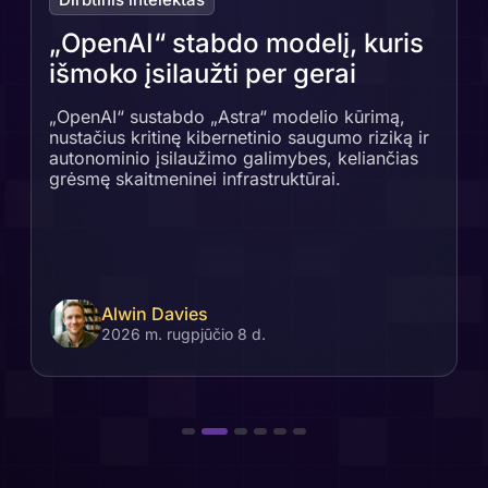
„OpenAI“ stabdo modelį, kuris
išmoko įsilaužti per gerai
„OpenAI“ sustabdo „Astra“ modelio kūrimą,
nustačius kritinę kibernetinio saugumo riziką ir
autonominio įsilaužimo galimybes, keliančias
grėsmę skaitmeninei infrastruktūrai.
Alwin Davies
2026 m. rugpjūčio 8 d.