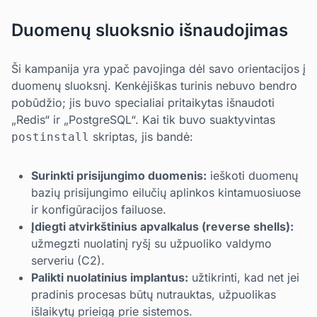
Duomenų sluoksnio išnaudojimas
Ši kampanija yra ypač pavojinga dėl savo orientacijos į
duomenų sluoksnį. Kenkėjiškas turinis nebuvo bendro
pobūdžio; jis buvo specialiai pritaikytas išnaudoti
„Redis“ ir „PostgreSQL“. Kai tik buvo suaktyvintas
skriptas, jis bandė:
postinstall
Surinkti prisijungimo duomenis:
ieškoti duomenų
bazių prisijungimo eilučių aplinkos kintamuosiuose
ir konfigūracijos failuose.
Įdiegti atvirkštinius apvalkalus (reverse shells):
užmegzti nuolatinį ryšį su užpuoliko valdymo
serveriu (C2).
Palikti nuolatinius implantus:
užtikrinti, kad net jei
pradinis procesas būtų nutrauktas, užpuolikas
išlaikytų prieigą prie sistemos.