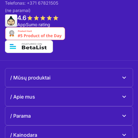
Telefonas: +371 67821505
(ne paramai)
4.6
AppSumo rating
Mūsų produktai
Beeble Mail
Apie mus
Beeble Drive
Apie Beeble
Parama
Misija
Bendrieji klausimai
Istorija
Kainodara