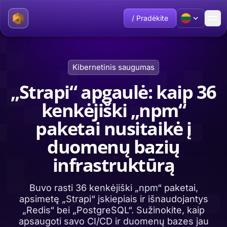
/ Pradėkite
Kibernetinis saugumas
„Strapi“ apgaulė: kaip 36
kenkėjiški „npm“
paketai nusitaikė į
duomenų bazių
infrastruktūrą
Buvo rasti 36 kenkėjiški „npm“ paketai,
apsimetę „Strapi“ įskiepiais ir išnaudojantys
„Redis“ bei „PostgreSQL“. Sužinokite, kaip
apsaugoti savo CI/CD ir duomenų bazes jau