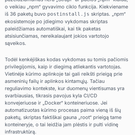
o veikiau „npm“ gyvavimo ciklo funkcija. Kiekviename
iš 36 paketų buvo
skriptas. „npm“
postinstall.js
ekosistemoje po įdiegimo vykdomas skriptas
paleidžiamas automatiškai, kai tik paketas
atsisiunčiamas, nereikalaujant jokios vartotojo
sąveikos.
Todėl kenkėjiškas kodas vykdomas su tomis pačiomis
privilegijomis, kaip ir diegimą atliekantis vartotojas.
Vietinėje kūrimo aplinkoje tai gali reikšti prieigą prie
asmeninių failų ir aplinkos kintamųjų. Tačiau
reguliavimo kontekste, kur duomenų vientisumas yra
svarbiausias, tikrasis pavojus kyla CI/CD
konvejeriuose ir „Docker“ konteineriuose. Jei
automatizuotas kūrimo procesas paima vieną iš šių
paketų, skriptas faktiškai gauna „root“ prieigą tame
konteineryje, o tai leidžia jam plėstis ir pulti vidinę
infrastruktūrą.