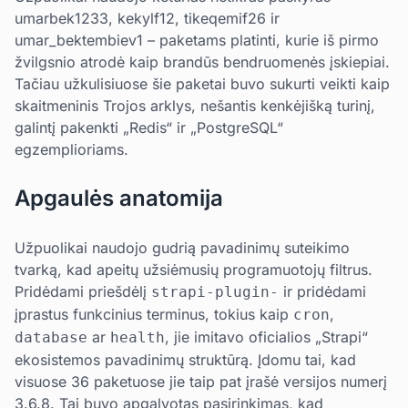
umarbek1233, kekylf12, tikeqemif26 ir
umar_bektembiev1 – paketams platinti, kurie iš pirmo
žvilgsnio atrodė kaip brandūs bendruomenės įskiepiai.
Tačiau užkulisiuose šie paketai buvo sukurti veikti kaip
skaitmeninis Trojos arklys, nešantis kenkėjišką turinį,
galintį pakenkti „Redis“ ir „PostgreSQL“
egzemplioriams.
Apgaulės anatomija
Užpuolikai naudojo gudrią pavadinimų suteikimo
tvarką, kad apeitų užsiėmusių programuotojų filtrus.
Pridėdami priešdėlį
ir pridėdami
strapi-plugin-
įprastus funkcinius terminus, tokius kaip
,
cron
ar
, jie imitavo oficialios „Strapi“
database
health
ekosistemos pavadinimų struktūrą. Įdomu tai, kad
visuose 36 paketuose jie taip pat įrašė versijos numerį
3.6.8. Tai buvo apgalvotas pasirinkimas, kad