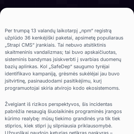
Per trumpą 13 valandų laikotarpį „npm“ registrą
užplūdo 36 kenkėjiški paketai, apsimetę populiaraus
„Strapi CMS“ įrankiais. Tai nebuvo atsitiktinis
skaitmeninis vandalizmas; tai buvo apskaičiuotas,
sisteminis bandymas įsiskverbti į svarbias duomenų
bazių aplinkas. Kol „SafeDep“ saugumo tyrėjai
identifikavo kampaniją, grėsmės sukėlėjai jau buvo
įsitvirtinę, pasinaudodami pasitikėjimu, kurį
programuotojai skiria atvirojo kodo ekosistemoms.
Žvelgiant iš rizikos perspektyvos, šis incidentas
pabrėžia nesaugią šiuolaikinės programinės įrangos
kūrimo realybę: mūsų tiekimo grandinės yra tik tiek
stiprios, kiek stipri jų silpniausia priklausomybė.
Užpuolikai naudojo keturias netikras paskyras –