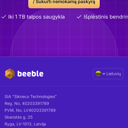
/
Sukurti nemokamą paskyrą
Iki 1 TB talpos saugykla
Išplėstinis bendrin
Lietuvių
SIA "Sikneco Technologies"
Reg. No. 40203391789
PVM. No. LV40203391789
Skanstės g. 25
Ryga, LV-1013, Latvija