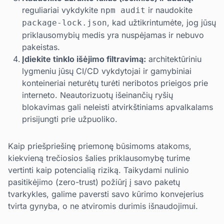
reguliariai vykdykite
ir naudokite
npm audit
, kad užtikrintumėte, jog jūsų
package-lock.json
priklausomybių medis yra nuspėjamas ir nebuvo
pakeistas.
Įdiekite tinklo išėjimo filtravimą:
architektūriniu
lygmeniu jūsų CI/CD vykdytojai ir gamybiniai
konteineriai neturėtų turėti neribotos prieigos prie
interneto. Neautorizuotų išeinančių ryšių
blokavimas gali neleisti atvirkštiniams apvalkalams
prisijungti prie užpuoliko.
Kaip priešpriešinę priemonę būsimoms atakoms,
kiekvieną trečiosios šalies priklausomybę turime
vertinti kaip potencialią riziką. Taikydami nulinio
pasitikėjimo (zero-trust) požiūrį į savo paketų
tvarkykles, galime paversti savo kūrimo konvejerius
tvirta gynyba, o ne atviromis durimis išnaudojimui.