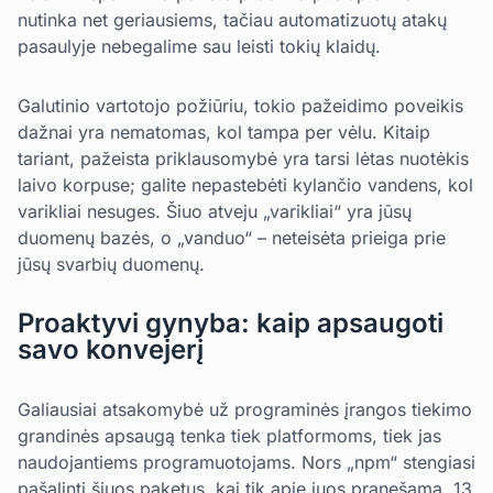
nutinka net geriausiems, tačiau automatizuotų atakų
pasaulyje nebegalime sau leisti tokių klaidų.
Galutinio vartotojo požiūriu, tokio pažeidimo poveikis
dažnai yra nematomas, kol tampa per vėlu. Kitaip
tariant, pažeista priklausomybė yra tarsi lėtas nuotėkis
laivo korpuse; galite nepastebėti kylančio vandens, kol
varikliai nesuges. Šiuo atveju „varikliai“ yra jūsų
duomenų bazės, o „vanduo“ – neteisėta prieiga prie
jūsų svarbių duomenų.
Proaktyvi gynyba: kaip apsaugoti
savo konvejerį
Galiausiai atsakomybė už programinės įrangos tiekimo
grandinės apsaugą tenka tiek platformoms, tiek jas
naudojantiems programuotojams. Nors „npm“ stengiasi
pašalinti šiuos paketus, kai tik apie juos pranešama, 13