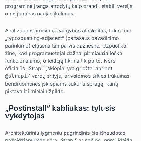
programinė įranga atrodytų kaip brandi, stabili versija,
o ne įtartinas naujas įkėlimas.
Analizuojant grėsmių žvalgybos ataskaitas, tokio tipo
„typosquatting-adjacent“ (panašaus pavadinimo
parinkimo) elgsena tampa vis dažnesnė. Užpuolikai
žino, kad programuotojai dažnai pirmiausia ieško
funkcionalumo, o leidėją tikrina tik po to. Nors
oficialūs „Strapi“ įskiepiai yra griežtai apriboti
vardų srityje, privalomos srities trūkumas
@strapi/
bendruomenės įskiepiams sukuria spragą, kurią
piktavaliai mielai užpildo.
„Postinstall“ kabliukas: tylusis
vykdytojas
Architektūriniu lygmeniu pagrindinis čia išnaudotas
pažeidžiamumas nėra „Strapi“ ar pačios „npm“ klaida,