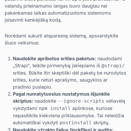
valandų prieinamumo langas buvo daugiau nei
pakankamas laikas automatizuotoms sistemoms
įsisavinti kenkėjišką kodą.
Norėdami sukurti atsparesnę sistemą, apsvarstykite
šiuos veiksmus:
Naudokite apribotos srities paketus:
naudodami
„Strapi“, teikite pirmenybę įskiepiams iš
@strapi/
srities. Būkite itin skeptiški dėl paketų be nurodytos
srities, kurie neturi aprašymo, saugyklos ar
pradinio puslapio.
Pagal numatytuosius nustatymus išjunkite
skriptus:
naudokite
vėliavėlę
--ignore-scripts
vykdydami
aplinkose, kuriose
npm install
nepasitikite kiekviena priklausomybe. Tai neleidžia
automatiškai vykdyti
skriptų.
postinstall
Naudokite užrakto failus (lockfiles) ir auditą: