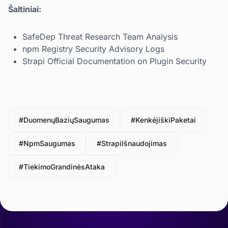
Šaltiniai:
SafeDep Threat Research Team Analysis
npm Registry Security Advisory Logs
Strapi Official Documentation on Plugin Security
#DuomenųBaziųSaugumas
#KenkėjiškiPaketai
#NpmSaugumas
#StrapiIšnaudojimas
#TiekimoGrandinėsAtaka