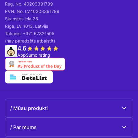
Reg. No. 40203391789
PVN. No. LV40203391789
Skanstes iela 25
Rīga, LV-1013, Latvija
Tālrunis: +371 67821505
(nav paredzēts atbalstīt)
4.6
AppSumo rating
Mūsu produkti
Beeble Mail
Par mums
Beeble Drive