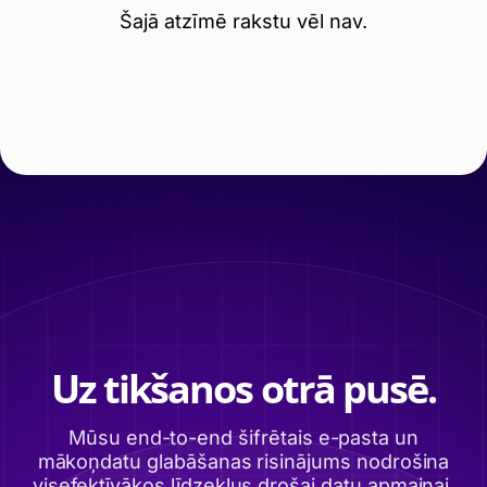
Šajā atzīmē rakstu vēl nav.
Uz tikšanos otrā pusē.
Mūsu end-to-end šifrētais e-pasta un
mākoņdatu glabāšanas risinājums nodrošina
visefektīvākos līdzekļus drošai datu apmaiņai,