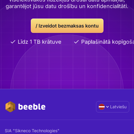
garantējot jūsu datu drošību un konfidencialitāti.
/
Izveidot bezmaksas kontu
Līdz 1 TB krātuve
Paplašinātā kopīgoš
Latviešu
SIA "Sikneco Technologies"