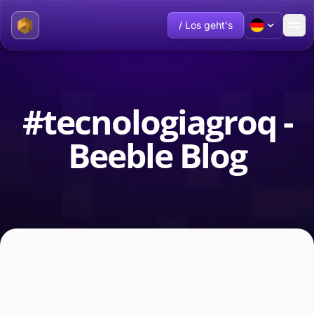
/ Los geht's
#tecnologiagroq -
Beeble Blog