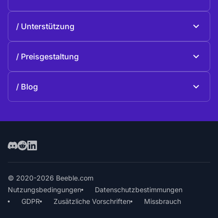
Beeble Drive
Über Beeble
Unterstützung
Mission
Allgemeine Fragen
Geschichte
Preisgestaltung
Spenden
Pläne und Preise
Kontakte
Blog
Blog
© 2020-2026 Beeble.com
Nutzungsbedingungen
Datenschutzbestimmungen
GDPR
Zusätzliche Vorschriften
Missbrauch