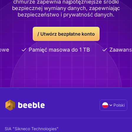
chmurze zapewnia najpotężniejsze środki
bezpiecznej wymiany danych, zapewniając
bezpieczeństwo i prywatność danych.
/
Utwórz bezpłatne konto
owe
Pamięć masowa do 1 TB
Zaawanso
Polski
SIA "Sikneco Technologies"