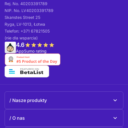
Rej. No. 40203391789
NIP. No. LV40203391789
Skanstes Street 25
Ryga, LV-1013, Łotwa
Telefon: +371 67821505
(nie dla wsparcia)
4.6
AppSumo rating
Nasze produkty
Beeble Mail
O nas
Beeble Drive