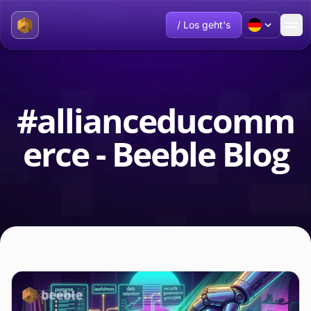
/ Los geht's
#allianceducomm
erce - Beeble Blog