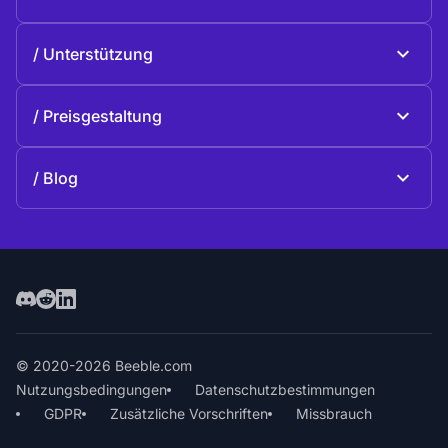
Beeble Drive
Über Beeble
Unterstützung
Mission
Allgemeine Fragen
Geschichte
Preisgestaltung
Spenden
Pläne und Preise
Kontakte
Blog
Blog
© 2020-2026 Beeble.com
Nutzungsbedingungen
Datenschutzbestimmungen
GDPR
Zusätzliche Vorschriften
Missbrauch