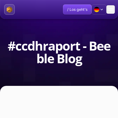
/ Los geht's
#ccdhraport - Bee
ble Blog