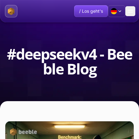
/ Los geht's
#deepseekv4 - Bee
ble Blog