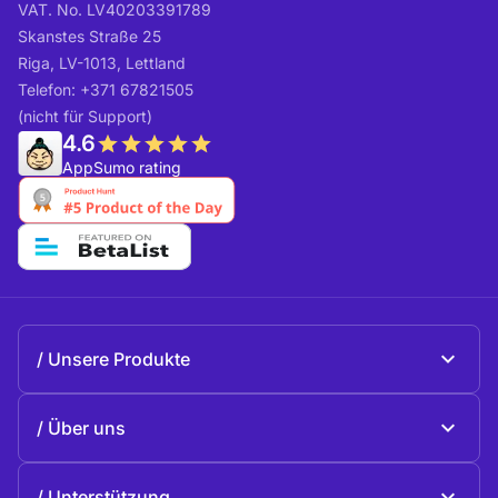
VAT. No. LV40203391789
Skanstes Straße 25
Riga, LV-1013, Lettland
Telefon: +371 67821505
(nicht für Support)
4.6
AppSumo rating
Unsere Produkte
Beeble Mail
Über uns
Beeble Drive
Über Beeble
Unterstützung