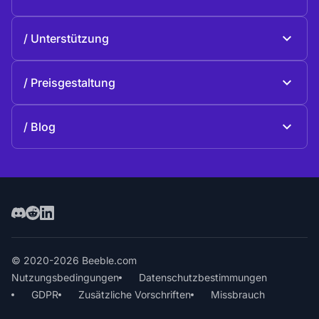
Beeble Drive
Über Beeble
Unterstützung
Mission
Allgemeine Fragen
Geschichte
Preisgestaltung
Spenden
Pläne und Preise
Kontakte
Blog
Blog
© 2020-2026 Beeble.com
Nutzungsbedingungen
Datenschutzbestimmungen
GDPR
Zusätzliche Vorschriften
Missbrauch