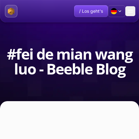
/ Los geht's
#fei de mian wang
luo - Beeble Blog