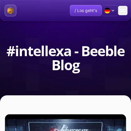
/ Los geht's
#intellexa - Beeble
Blog