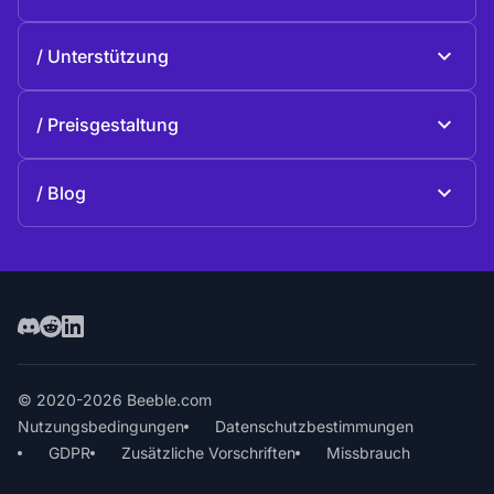
Beeble Drive
Über Beeble
Unterstützung
Mission
Allgemeine Fragen
Geschichte
Preisgestaltung
Spenden
Pläne und Preise
Kontakte
Blog
Blog
© 2020-2026 Beeble.com
Nutzungsbedingungen
Datenschutzbestimmungen
GDPR
Zusätzliche Vorschriften
Missbrauch