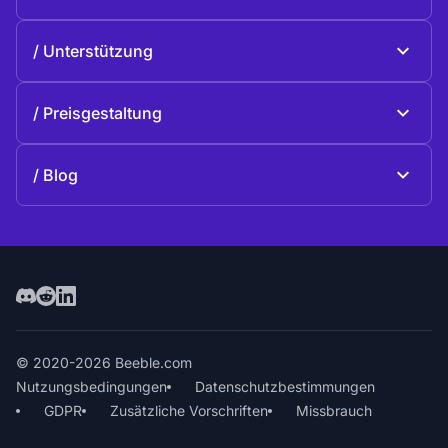
Beeble Drive
Über Beeble
Unterstützung
Mission
Allgemeine Fragen
Geschichte
Preisgestaltung
Spenden
Pläne und Preise
Kontakte
Blog
Blog
© 2020-2026 Beeble.com
Nutzungsbedingungen
Datenschutzbestimmungen
GDPR
Zusätzliche Vorschriften
Missbrauch