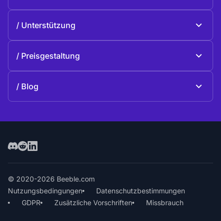
Beeble Drive
Über Beeble
Unterstützung
Mission
Allgemeine Fragen
Geschichte
Preisgestaltung
Spenden
Pläne und Preise
Kontakte
Blog
Blog
© 2020-2026 Beeble.com
Nutzungsbedingungen
Datenschutzbestimmungen
GDPR
Zusätzliche Vorschriften
Missbrauch