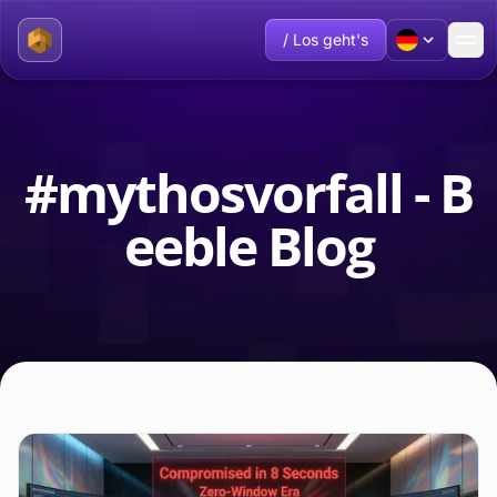
/ Los geht's
#mythosvorfall - B
eeble Blog