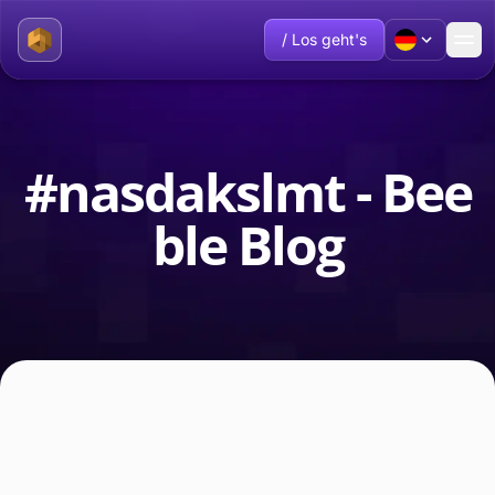
/ Los geht's
#nasdakslmt - Bee
ble Blog