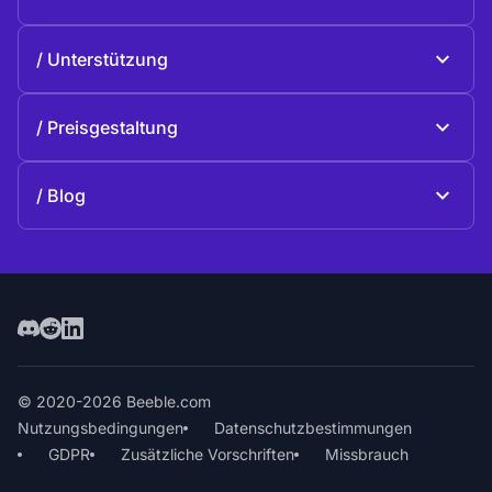
Beeble Drive
Über Beeble
Unterstützung
Mission
Allgemeine Fragen
Geschichte
Preisgestaltung
Spenden
Pläne und Preise
Kontakte
Blog
Blog
© 2020-2026 Beeble.com
Nutzungsbedingungen
Datenschutzbestimmungen
GDPR
Zusätzliche Vorschriften
Missbrauch