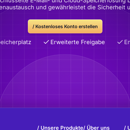
lüsselte E-Mail- und Cloud-Speicherlösung bi
tenaustausch und gewährleistet die Sicherheit 
/
Kostenloses Konto erstellen
cherplatz
Erweiterte Freigabe
End
Unsere Produkte
Über uns