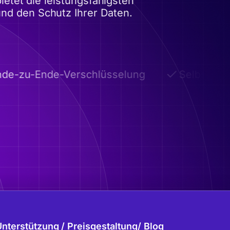
etet die leistungsfähigsten
und den Schutz Ihrer Daten.
e-zu-Ende-Verschlüsselung
Selbstzerst
Unterstützung
Preisgestaltung
Blog