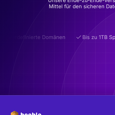
Unsere Ende-zu-Ende-versch
Mittel für den sicheren Da
tzerdefinierte Domänen
Bis zu 1TB Spei