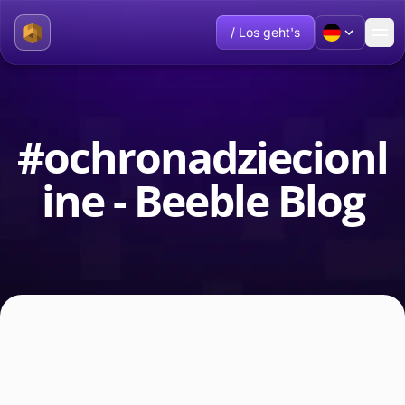
/ Los geht's
#ochronadziecionl
ine - Beeble Blog