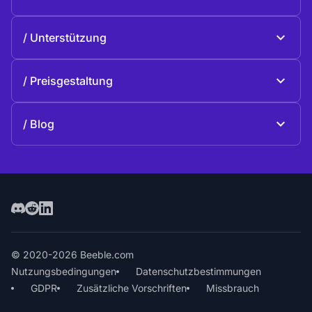
Beeble Drive
Über Beeble
Unterstützung
Mission
Allgemeine Fragen
Geschichte
Preisgestaltung
Spenden
Pläne und Preise
Kontakte
Blog
Blog
© 2020-2026 Beeble.com
Nutzungsbedingungen
Datenschutzbestimmungen
GDPR
Zusätzliche Vorschriften
Missbrauch