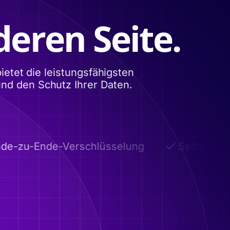
eren Seite.
etet die leistungsfähigsten
und den Schutz Ihrer Daten.
e-zu-Ende-Verschlüsselung
Selbstzerst