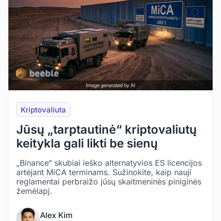
Kriptovaliuta
Jūsų „tarptautinė“ kriptovaliutų
keitykla gali likti be sienų
„Binance“ skubiai ieško alternatyvios ES licencijos
artėjant MiCA terminams. Sužinokite, kaip nauji
reglamentai perbraižo jūsų skaitmeninės piniginės
žemėlapį.
Alex Kim