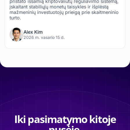
pristato išsamią kriptovaliutų reguliavimo sistemą,
įskaitant stabiliųjų monetų taisykles ir išplėstą
mažmeninių investuotojų prieigą prie skaitmeninio
turto.
Alex Kim
2026 m. vasario 15 d.
Iki pasimatymo kitoje
pusėje.