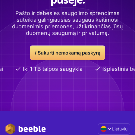
Pašto ir debesies saugojimo sprendimas
suteikia galingiausias saugaus keitimosi
duomenimis priemones, užtikrinančias jūsų
duomenų saugumą ir privatumą.
/
Sukurti nemokamą paskyrą
Iki 1 TB talpos saugykla
Išplėstinis be
Lietuvių