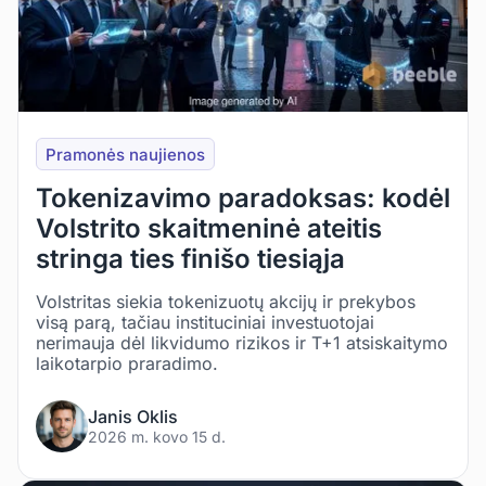
Pramonės naujienos
Tokenizavimo paradoksas: kodėl
Volstrito skaitmeninė ateitis
stringa ties finišo tiesiąja
Volstritas siekia tokenizuotų akcijų ir prekybos
visą parą, tačiau instituciniai investuotojai
nerimauja dėl likvidumo rizikos ir T+1 atsiskaitymo
laikotarpio praradimo.
Janis Oklis
2026 m. kovo 15 d.