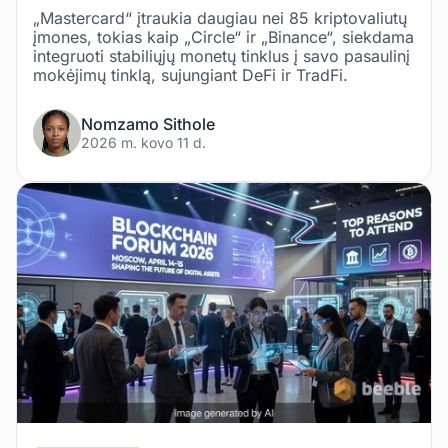
„Mastercard“ įtraukia daugiau nei 85 kriptovaliutų
įmones, tokias kaip „Circle“ ir „Binance“, siekdama
integruoti stabiliųjų monetų tinklus į savo pasaulinį
mokėjimų tinklą, sujungiant DeFi ir TradFi.
Nomzamo Sithole
2026 m. kovo 11 d.