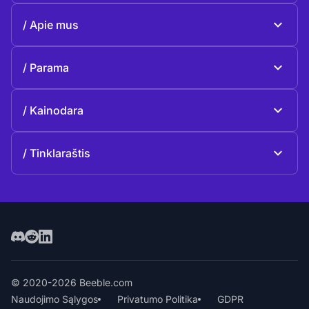
Beeble Mail
Apie mus
Beeble Drive
Apie Beeble
Parama
Misija
Bendrieji klausimai
Istorija
Kainodara
Paaukoti
Planai ir kainos
Kontaktai
Tinklaraštis
Tinklaraštis
© 2020-2026 Beeble.com
Naudojimo Sąlygos
Privatumo Politika
GDPR