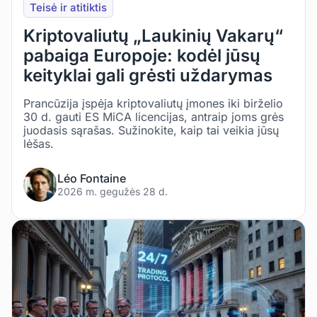
Teisė ir atitiktis
Kriptovaliutų „Laukinių Vakarų“
pabaiga Europoje: kodėl jūsų
keityklai gali grėsti uždarymas
Prancūzija įspėja kriptovaliutų įmones iki birželio
30 d. gauti ES MiCA licencijas, antraip joms grės
juodasis sąrašas. Sužinokite, kaip tai veikia jūsų
lėšas.
Léo Fontaine
2026 m. gegužės 28 d.