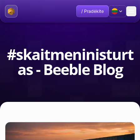
/ Pradėkite
#skaitmeninisturt
as - Beeble Blog