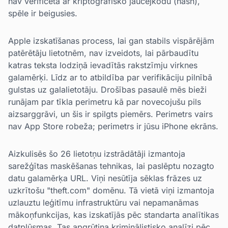
nav verificēta ar kriptogrāfisko jaucējkodu (hash),
spēle ir beigusies.
Apple izskatīšanas process, lai gan stabils vispārējām
patērētāju lietotnēm, nav izveidots, lai pārbaudītu
katras teksta lodziņā ievadītās rakstzīmju virknes
galamērķi. Līdz ar to atbildība par verifikāciju pilnībā
gulstas uz galalietotāju. Drošības pasaulē mēs bieži
runājam par tīkla perimetru kā par novecojušu pils
aizsarggrāvi, un šis ir spilgts piemērs. Perimetrs vairs
nav App Store robeža; perimetrs ir jūsu iPhone ekrāns.
Aizkulisēs šo 26 lietotņu izstrādātāji izmantoja
sarežģītas maskēšanas tehnikas, lai paslēptu nozagto
datu galamērķa URL. Viņi nesūtīja sēklas frāzes uz
uzkrītošu "theft.com" domēnu. Tā vietā viņi izmantoja
uzlauztu leģitīmu infrastruktūru vai nepamanāmas
mākoņfunkcijas, kas izskatījās pēc standarta analītikas
datplūsmas. Tas apgrūtina kriminālistisko analīzi pēc