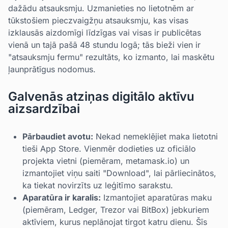
dažādu atsauksmju. Uzmanieties no lietotnēm ar
tūkstošiem pieczvaigžņu atsauksmju, kas visas
izklausās aizdomīgi līdzīgas vai visas ir publicētas
vienā un tajā pašā 48 stundu logā; tās bieži vien ir
"atsauksmju fermu" rezultāts, ko izmanto, lai maskētu
ļaunprātīgus nodomus.
Galvenās atziņas digitālo aktīvu
aizsardzībai
Pārbaudiet avotu:
Nekad nemeklējiet maka lietotni
tieši App Store. Vienmēr dodieties uz oficiālo
projekta vietni (piemēram, metamask.io) un
izmantojiet viņu saiti "Download", lai pārliecinātos,
ka tiekat novirzīts uz leģitīmo sarakstu.
Aparatūra ir karalis:
Izmantojiet aparatūras maku
(piemēram, Ledger, Trezor vai BitBox) jebkuriem
aktīviem, kurus neplānojat tirgot katru dienu. Šīs