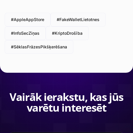
#AppleAppStore
#FakeWalletLietotnes
#InfoSecZiņas
#KriptoDrošība
#SēklasFrāzesPikšķerēšana
Vairāk ierakstu, kas jūs
varētu interesēt