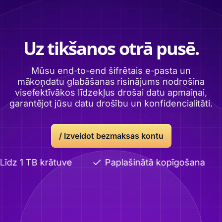
Uz tikšanos otrā pusē.
Mūsu end-to-end šifrētais e-pasta un
mākoņdatu glabāšanas risinājums nodrošina
visefektīvākos līdzekļus drošai datu apmaiņai,
garantējot jūsu datu drošību un konfidencialitāti.
/ Izveidot bezmaksas kontu
īdz 1 TB krātuve
Paplašinātā kopīgošana