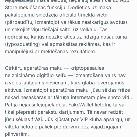
lejupielādējat maka lietotni, nepaļaujieties tikai uz App
Store meklēšanas funkciju. Dodieties uz maka
pakalpojumu sniedzēja oficiālo tīmekļa vietni
(pārbaudītu, izmantojot vairākus neatkarīgus avotus)
un sekojiet viņu tiešajai saitei uz veikalu. Tas
nodrošina, ka jūs neuzķeraties uz līdzīga nosaukuma
(typosquatting) vai apmaksātas reklāmas, kas ir
manipulējusi ar meklēšanas rezultātiem.
Otrkārt, aparatūras maku — kriptopasaules
neiznīcināmo digitālo seifu — izmantošana vairs nav
izvēles jautājums nevienam, kurš glabā ievērojamus
aktīvus. Izmantojot aparatūras maku, jūsu sēklas frāze
nekad nesaskaras ar tālruņa internetam pievienoto vidi.
Pat ja nejauši lejupielādējat FakeWallet lietotni, tā var
tikai pieprasīt parakstu darījumam. Tā nevar redzēt
jūsu sēklas frāzi. Jūs kļūstat par VIP kluba apsargu, un
viltotā lietotne paliek pie durvīm bez vajadzīgajām
pilnvarām.