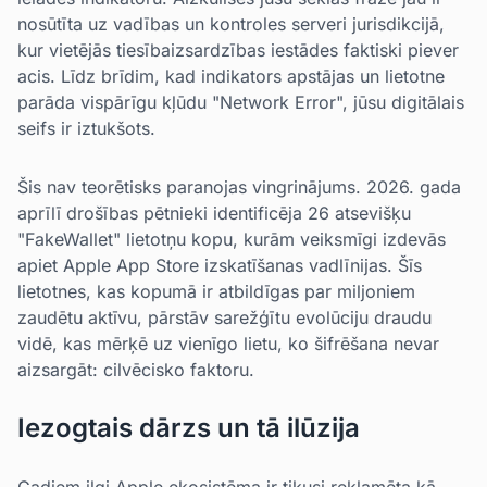
nosūtīta uz vadības un kontroles serveri jurisdikcijā,
kur vietējās tiesībaizsardzības iestādes faktiski piever
acis. Līdz brīdim, kad indikators apstājas un lietotne
parāda vispārīgu kļūdu "Network Error", jūsu digitālais
seifs ir iztukšots.
Šis nav teorētisks paranojas vingrinājums. 2026. gada
aprīlī drošības pētnieki identificēja 26 atsevišķu
"FakeWallet" lietotņu kopu, kurām veiksmīgi izdevās
apiet Apple App Store izskatīšanas vadlīnijas. Šīs
lietotnes, kas kopumā ir atbildīgas par miljoniem
zaudētu aktīvu, pārstāv sarežģītu evolūciju draudu
vidē, kas mērķē uz vienīgo lietu, ko šifrēšana nevar
aizsargāt: cilvēcisko faktoru.
Iezogtais dārzs un tā ilūzija