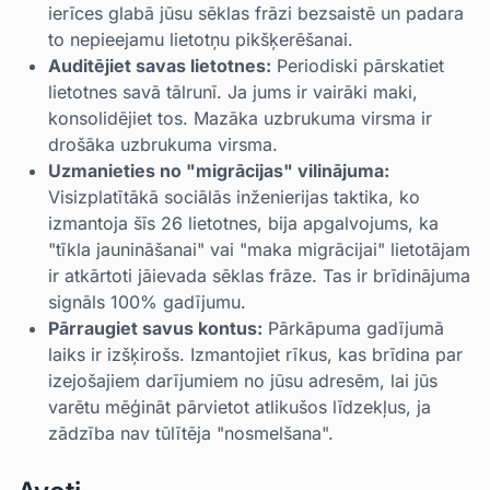
ierīces glabā jūsu sēklas frāzi bezsaistē un padara
to nepieejamu lietotņu pikšķerēšanai.
Auditējiet savas lietotnes:
Periodiski pārskatiet
lietotnes savā tālrunī. Ja jums ir vairāki maki,
konsolidējiet tos. Mazāka uzbrukuma virsma ir
drošāka uzbrukuma virsma.
Uzmanieties no "migrācijas" vilinājuma:
Visizplatītākā sociālās inženierijas taktika, ko
izmantoja šīs 26 lietotnes, bija apgalvojums, ka
"tīkla jaunināšanai" vai "maka migrācijai" lietotājam
ir atkārtoti jāievada sēklas frāze. Tas ir brīdinājuma
signāls 100% gadījumu.
Pārraugiet savus kontus:
Pārkāpuma gadījumā
laiks ir izšķirošs. Izmantojiet rīkus, kas brīdina par
izejošajiem darījumiem no jūsu adresēm, lai jūs
varētu mēģināt pārvietot atlikušos līdzekļus, ja
zādzība nav tūlītēja "nosmelšana".