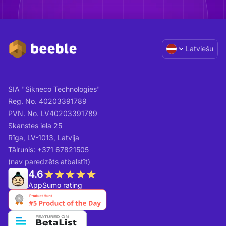
Latviešu
SIA "Sikneco Technologies"
Reg. No. 40203391789
PVN. No. LV40203391789
Skanstes iela 25
Rīga, LV-1013, Latvija
Tālrunis: +371 67821505
(nav paredzēts atbalstīt)
4.6
AppSumo rating