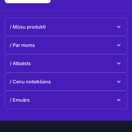
Mūsu produkti
Beeble Mail
Par mums
Beeble Drive
Par Beeble
Atbalsts
Misija
Vispārīgie jautājumi
Vēsture
Cenu noteikšana
Ziedot
Plāni un cenas
Kontakti
Emuārs
Emuārs