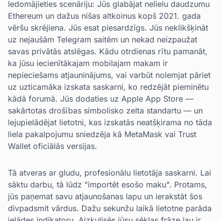
Iedomājieties scenāriju: Jūs glabājat nelielu daudzumu
Ethereum un dažus nišas altkoinus kopš 2021. gada
vēršu skrējiena. Jūs esat piesardzīgs. Jūs neklikšķināt
uz nejaušām Telegram saitēm un nekad neizpaužat
savas privātās atslēgas. Kādu otrdienas rītu pamanāt,
ka jūsu iecienītākajam mobilajam makam ir
nepieciešams atjauninājums, vai varbūt nolemjat pāriet
uz uzticamāka izskata saskarni, ko redzējāt pieminētu
kādā forumā. Jūs dodaties uz Apple App Store —
sakārtotas drošības simbolisko zelta standartu — un
lejupielādējat lietotni, kas izskatās neatšķirama no tāda
liela pakalpojumu sniedzēja kā MetaMask vai Trust
Wallet oficiālās versijas.
Tā atveras ar gludu, profesionālu lietotāja saskarni. Lai
sāktu darbu, tā lūdz "importēt esošo maku". Protams,
jūs paņemat savu atjaunošanas lapu un ierakstāt šos
divpadsmit vārdus. Dažu sekunžu laikā lietotne parāda
ielādes indikatoru. Aizkulisēs jūsu sēklas frāze jau ir