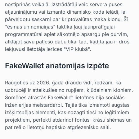
nostiprinās veikalā, izstrādātāji veic servera puses
atjauninājumu vai izmanto dinamisko koda ielādi, lai
pārveidotu saskarni par kriptovalūtas maka klonu. Šī
"ēsmas un nomaiņas" taktika ļauj ļaunprātīgajai
programmatūrai apiet sākotnējo apsargu pie durvīm,
atklājot savu patieso dabu tikai tad, kad tā jau ir droši
iekļuvusi lietotāja ierīces "VIP klubā".
FakeWallet anatomijas izpēte
Raugoties uz 2026. gada draudu vidi, redzam, ka
uzbrucēji ir atteikušies no rupjiem, kļūdainiem kloniem.
Šomēnes atrastās FakeWallet lietotnes bija sociālās
inženierijas meistardarbi. Tajās tika izmantoti augstas
izšķirtspējas elementi, kas nozagti tieši no leģitīmiem
projektiem, perfekti atdarinot fontus, krāsu shēmas un
pat reālo lietotņu haptisko atgriezenisko saiti.