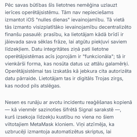
Pēc savas būtības šīs lietotnes nemēģina uzlauzt
ierīces operētājsistēmu. Tām nav nepieciešams
izmantot iOS "nulles dienas" ievainojamību. Tā vietā
tās izmanto visizplatītāko ievainojamību decentralizēto
finanšu pasaulē: prasību, ka lietotājam kādā brīdī ir
jāievada sava sēklas frāze, lai atgūtu piekļuvi saviem
līdzekļiem. Datu integritātes ziņā pati lietotne
operētājsistēmas acīs joprojām ir "funkcionāla"; tā ir
vienkārši forma, kas nosūta datus uz attālu galamērķi.
Operētājsistēmai tas izskatās kā jebkura cita autorizēta
datu pārraide. Lietotājam tas ir digitāls Trojas zirgs,
kas nodod pils atslēgas.
Nesen es runāju ar avotu incidentu reaģēšanas kopienā
— kā vienmēr sazinoties šifrētā Signal sarakstē —,
kurš izsekoja līdzekļu kustību no viena no šiem
viltotajiem MetaMask kloniem. Viņi atzīmēja, ka
uzbrucēji izmantoja automatizētus skriptus, lai