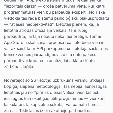
Gadiem ilgi Apple ekosistēma ir tikusi reklamēta kā
"iezogtais dārzs" — droša patvēruma vieta, kur katru
programmatūras vienību pārbauda eksperti. No riska
viedokļa tas rada bīstamu psiholoģisku blakusproduktu
— "atlases neobjektivitāti". Lietotāji pieņem, ka, ja
lietotne atrodas oficiālajā veikalā, tā ir rūpīgi
pārbaudīta, lai tajā nebūtu nekā ļaunprātīga. Tomēr
App Store izskatīšanas procesa realitāte bieži vien ir
vairāk saistīta ar API pārkāpumu un lietotāja saskarnes
konsekvences pārbaudi, nevis dziļu datu pakešu
pārbaudi vai koda ceļu analīzi, lai atklātu slēptu
zādzības loģiku.
Novērtējot šo 26 lietotņu uzbrukuma virsmu, atklājas
kopīga, slepena metodoloģija. Tās nebija ļaunprātīgas
lietotnes jau no "pirmās dienas". Bieži vien tās tiek
iesniegtas kā nekaitīgas utilītprogrammas — vienkārši
kalkulatori, laikapstākļu sekotāji vai pamata fitnesa
žurnāli. Tiklīdz tās iziet sākotnējo pārbaudi un