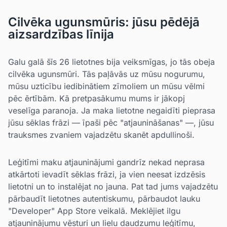
Cilvēka ugunsmūris: jūsu pēdējā
aizsardzības līnija
Galu galā šīs 26 lietotnes bija veiksmīgas, jo tās obeja
cilvēka ugunsmūri. Tās paļāvās uz mūsu nogurumu,
mūsu uzticību iedibinātiem zīmoliem un mūsu vēlmi
pēc ērtībām. Kā pretpasākumu mums ir jākopj
veselīga paranoja. Ja maka lietotne negaidīti pieprasa
jūsu sēklas frāzi — īpaši pēc "atjaunināšanas" —, jūsu
trauksmes zvaniem vajadzētu skanēt apdullinoši.
Leģitīmi maku atjauninājumi gandrīz nekad neprasa
atkārtoti ievadīt sēklas frāzi, ja vien neesat izdzēsis
lietotni un to instalējat no jauna. Pat tad jums vajadzētu
pārbaudīt lietotnes autentiskumu, pārbaudot lauku
"Developer" App Store veikalā. Meklējiet ilgu
atjauninājumu vēsturi un lielu daudzumu leģitīmu,