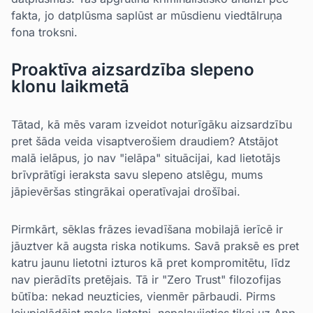
fakta, jo datplūsma saplūst ar mūsdienu viedtālruņa
fona troksni.
Proaktīva aizsardzība slepeno
klonu laikmetā
Tātad, kā mēs varam izveidot noturīgāku aizsardzību
pret šāda veida visaptverošiem draudiem? Atstājot
malā ielāpus, jo nav "ielāpa" situācijai, kad lietotājs
brīvprātīgi ieraksta savu slepeno atslēgu, mums
jāpievēršas stingrākai operatīvajai drošībai.
Pirmkārt, sēklas frāzes ievadīšana mobilajā ierīcē ir
jāuztver kā augsta riska notikums. Savā praksē es pret
katru jaunu lietotni izturos kā pret kompromitētu, līdz
nav pierādīts pretējais. Tā ir "Zero Trust" filozofijas
būtība: nekad neuzticies, vienmēr pārbaudi. Pirms