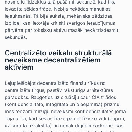
nosmeltu līdzekļus tajā pašā milisekundē, kad tika
ievadīta sēklas frāze. Nebija nekādas manuālas
iejaukšanās. Tā bija auksta, mehāniska zādzības
izpilde, kas lietotāja kritiski svarīgos ietaupījumus
pārvērta par toksisku aktīvu mazāk nekā trīsdesmit
sekundēs.
Centralizēto veikalu strukturālā
neveiksme decentralizētiem
aktīviem
Lejupielādējot decentralizēto finanšu rīkus no
centralizēta tirgus, pastāv raksturīgs arhitektūras
paradokss. Raugoties uz situāciju caur CIA triādes
(konfidencialitāte, integritāte un pieejamība) prizmu,
mēs redzam milzīgu neveiksmi konfidencialitātes jomā.
Tajā brīdī, kad sēklas frāze pamet fizisko vidi (papīru,
uz kura tā uzrakstīta) un nonāk digitālā saskarnē, kas