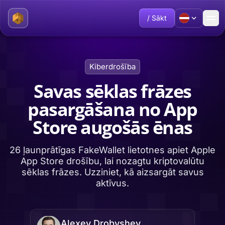
/ Sākt
Kiberdrošība
Savas sēklas frāzes
pasargāšana no App
Store augošās ēnas
26 ļaunprātīgas FakeWallet lietotnes apiet Apple
App Store drošību, lai nozagtu kriptovalūtu
sēklas frāzes. Uzziniet, kā aizsargāt savus
aktīvus.
Alexey Drobyshev